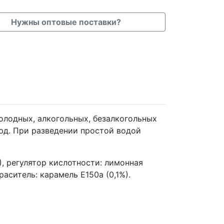
Нужны оптовые поставки?
олодных, алкогольных, безалкогольных
люд. При разведении простой водой
), регулятор кислотности: лимонная
раситель: карамель Е150а (0,1%).