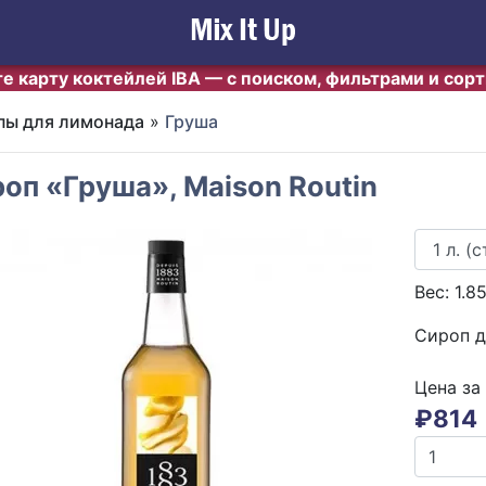
е карту коктейлей IBA — с поиском, фильтрами и сор
пы для лимонада
»
Груша
оп «Груша», Maison Routin
Вес:
1.8
Сироп д
Цена за
₽
814
evious
Next