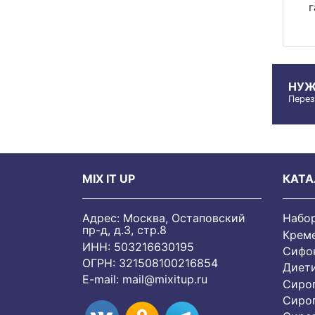
НУЖ
Перез
MIX IT UP
КАТА
Адрес: Москва, Остаповский
Набо
пр-д, д.3, стр.8
Крем
ИНН: 503216630195
Сифон
ОГРН: 321508100216854
Диет
E-mail:
mail@mixitup.ru
Сиро
Сиро