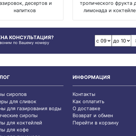
газировок, десертов и
тропического фрукта 
напитков
лимонада и коктейл
НА КОНСУЛЬТАЦИЯ?
воним по Вашему номеру
ЛОГ
ИНФОРМАЦИЯ
ры сиропов
Контакты
еры для сливок
Как оплатить
ы для газирования воды
О доставке
ические сиропы
Возврат и обмен
пы для коктейлей
Перейти в корзину
пы для кофе