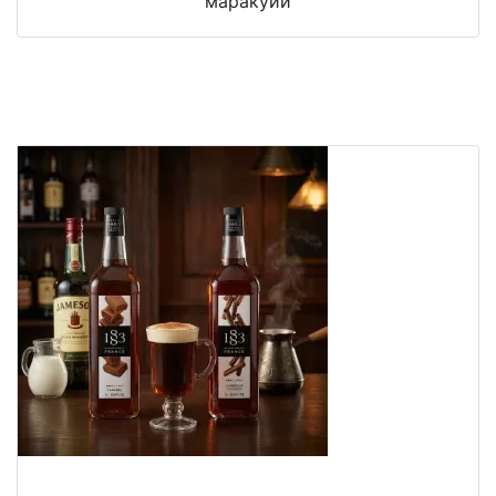
маракуйи