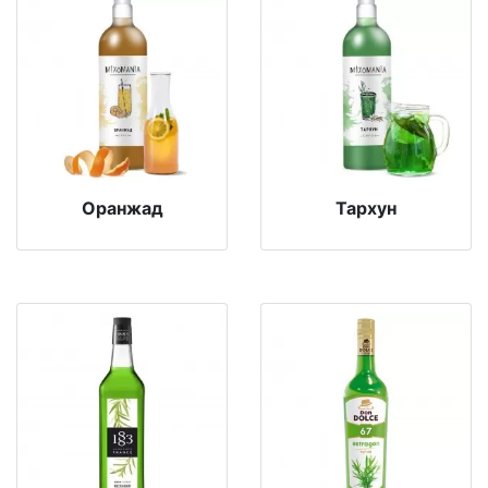
Оранжад
Тархун