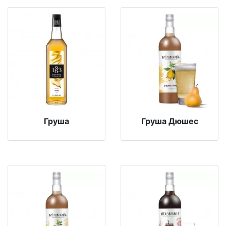
Груша
Груша Дюшес