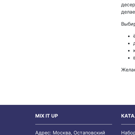
десер
делае
Выбир
Желае
MIX IT UP
КАТА
Адрес: Москва, Остаповский
Набо