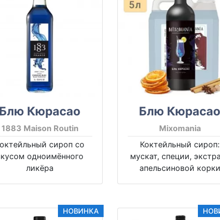
Блю Кюрасао
Блю Кюраса
1883 Maison Routin
Mixomania
октейльный сироп со
Коктейльный сироп:
вкусом одноимённого
мускат, специи, экстр
ликёра
апельсиновой корк
НОВИНКА
НОВ