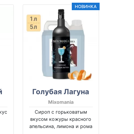
НОВИНКА
й
Голубая Лагуна
Mixomania
кус
Сироп с горьковатым
вкусом кожуры красного
апельсина, лимона и рома