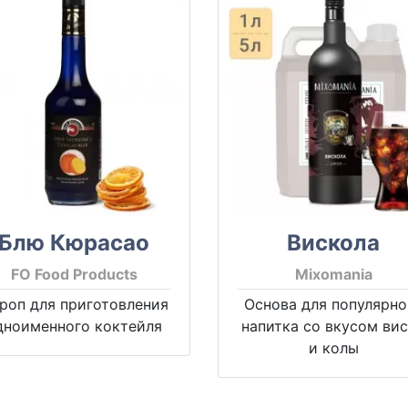
Блю Кюрасао
Вискола
FO Food Products
Mixomania
роп для приготовления
Основа для популярно
дноименного коктейля
напитка со вкусом ви
и колы