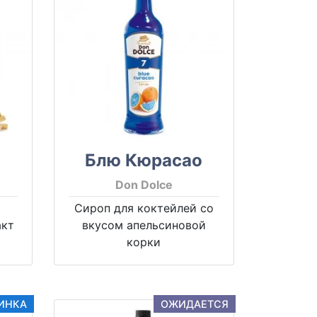
о
Блю Кюрасао
Don Dolce
Сироп для коктейлей со
акт
вкусом апельсиновой
и
корки
ИНКА
ОЖИДАЕТСЯ