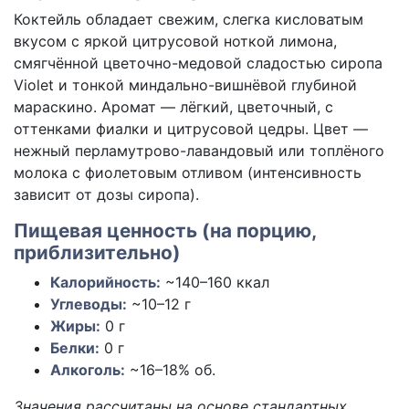
Коктейль обладает свежим, слегка кисловатым
вкусом с яркой цитрусовой ноткой лимона,
смягчённой цветочно-медовой сладостью сиропа
Violet и тонкой миндально-вишнёвой глубиной
мараскино. Аромат — лёгкий, цветочный, с
оттенками фиалки и цитрусовой цедры. Цвет —
нежный перламутрово-лавандовый или топлёного
молока с фиолетовым отливом (интенсивность
зависит от дозы сиропа).
Пищевая ценность (на порцию,
приблизительно)
Калорийность:
~140–160
ккал
Углеводы:
~10–12
г
Жиры:
0
г
Белки:
0
г
Алкоголь:
~16–18% об.
Значения рассчитаны на основе стандартных