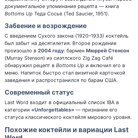
документальное упоминание рецепта — книга
Bottoms Up
Теда Сосье (Ted Saucier, 1951).
Забвение и возрождение
С введением Сухого закона (1920–1933) коктейль
был забыт на десятилетия. Второе рождение
произошло в
2004 году
: бармен
Мюррей Стенсон
(Murray Stenson) из сиэтлского Zig Zag Café
обнаружил рецепт в
Bottoms Up
и включил его в
меню. Напиток быстро стал визитной карточкой
заведения и распространился по барам США.
Современный статус
Last Word входит в официальный список IBA в
категории
«Unforgettables»
— признание его
статуса классического коктейля мирового уровня.
Похожие коктейли и вариации Last
Word