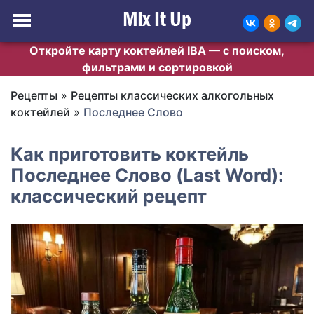
Откройте карту коктейлей IBA — с поиском,
фильтрами и сортировкой
Рецепты
»
Рецепты классических алкогольных
коктейлей
»
Последнее Слово
Как приготовить коктейль
Последнее Слово (Last Word):
классический рецепт