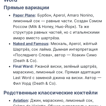
Прямые вариации
Paper Plane
:
Бурбон, Aperol, Amaro Nonino,
лимонный сок — равные части. Создан Сэмом
Россом (Milk & Honey, Нью-Йорк). Та же
структура равных частей, но с итальянскими
амаро вместо шартрёза.
Naked and Famous
:
Мескаль, Aperol, жёлтый
Шартрёз, сок лайма. Дымная интерпретация
«Последнего Слова», автор — Хоакин Симо
(Death & Co).
Final Ward:
Ржаной виски, зелёный шартрёз,
мараскино, лимонный сок. Прямая адаптация
Last Word с заменой джина на виски. Автор —
Фил Уорд (Death & Co).
Родственные классические коктейли
Aviation
:
Джин, мараскино, лимонный сок,