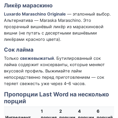
Ликёр мараскино
Luxardo Maraschino Originale
— эталонный выбор.
Альтернатива — Maraska Maraschino. Это
прозрачный вишнёвый ликёр из мараскиновой
вишни (не путать с десертными вишнёвыми
ликёрами красного цвета).
Сок лайма
Только
свежевыжатый
. Бутилированный сок
лайма содержит консерванты, которые меняют
вкусовой профиль. Выжимайте лайм
непосредственно перед приготовлением — сок
теряет свежесть уже через 4–6 часов.
Пропорции Last Word на несколько
порций
1
2
4
6
Ингредиент
порция
порции
порции
порций