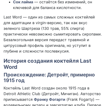
Сок лайма
— остаётся без изменений, он
ключевой для баланса кислотности.
Last Word — один из самых сложных коктейлей
для адаптации в virgin-версию, так как вкус
зеленого Шартреза (130 трав, 55% спирта)
практически невозможно сымитировать сиропами.
Безалкогольная версия передаст травяной и
цитрусовый профиль оригинала, но уступит в
глубине и сложности послевкусия.
История создания коктейля Last
Word
Происхождение: Детройт, примерно
1915 год
Коктейль Last Word создан около 1915 года в
Detroit Athletic Club (Детройт, Мичиган). Авторство
приписывается
Фрэнку Фогарти
(Frank Fogarty) —
водевильному актеру и завсегдатаю клуба. Первое