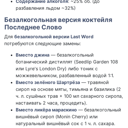
Содержание алкоголя
: ~25% об. (до
разбавления льдом ~32%)
Безалкогольная версия коктейля
Последнее Слово
Для
безалкогольной версии Last Word
потребуются следующие замены:
Вместо джина
— безалкогольный
ботанический дистиллят (Seedlip Garden 108
или Lyre's London Dry) либо тоник с
можжевельником, разбавленный водой 1:1.
Вместо зелёного Шартрёза
— травяной
сироп на основе мяты, тимьяна и базилика (2
ч. л. сушёных трав + 100 мл сахарного сиропа,
настаивать 2 часа, процедить).
Вместо ликёра мараскино
— безалкогольный
вишнёвый сироп (Monin Cherry) или
натуральный вишнёвый сок с 1 ч. л. сахара.