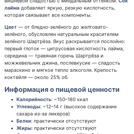
вишнёвой сладостью с миндальным оттенком.
Сок
лайма
добавляет яркую, резкую кислотность,
которая связывает все компоненты.
Цвет
— от бледно-зелёного до желтовато-
зелёного, обусловлен натуральным красителем
зелёного Шартрёза. Вкус раскрывается послойно:
первый глоток — цитрусовая кислотность лайма,
середина — травяная горечь Шартрёза и
можжевельник джина, послевкусие — сладость
мараскино и мягкое тепло алкоголя. Крепость
коктейля — около 25% об.
Информация о пищевой ценности
Калорийность
:
~150–180 ккал
Углеводы
:
~12–14 г (высокое содержание
сахара из-за ликеров)
Белки
:
практически отсутствуют
Жиры
:
практически отсутствуют