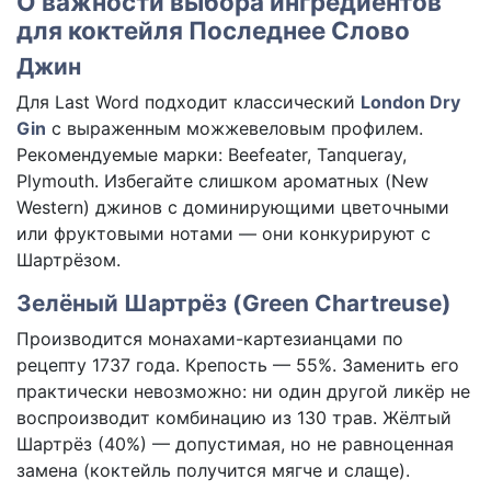
О важности выбора ингредиентов
для коктейля Последнее Слово
Джин
Для Last Word подходит классический
London Dry
Gin
с выраженным можжевеловым профилем.
Рекомендуемые марки: Beefeater, Tanqueray,
Plymouth. Избегайте слишком ароматных (New
Western) джинов с доминирующими цветочными
или фруктовыми нотами — они конкурируют с
Шартрёзом.
Зелёный Шартрёз (Green Chartreuse)
Производится монахами-картезианцами по
рецепту 1737 года. Крепость — 55%. Заменить его
практически невозможно: ни один другой ликёр не
воспроизводит комбинацию из 130 трав. Жёлтый
Шартрёз (40%) — допустимая, но не равноценная
замена (коктейль получится мягче и слаще).