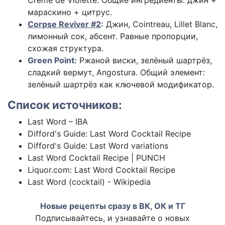
Crème de Violette. Общие ингредиенты: джин +
мараскино + цитрус.
Corpse Reviver #2
:
Джин, Cointreau, Lillet Blanc,
лимонный сок, абсент. Равные пропорции,
схожая структура.
Green Point:
Ржаной виски, зелёный шартрёз,
сладкий вермут, Angostura. Общий элемент:
зелёный шартрёз как ключевой модификатор.
Список источников:
Last Word – IBA
Difford's Guide: Last Word Cocktail Recipe
Difford's Guide: Last Word variations
Last Word Cocktail Recipe | PUNCH
Liquor.com: Last Word Cocktail Recipe
Last Word (cocktail) - Wikipedia
Новые рецепты сразу в ВК, ОК и ТГ
Подписывайтесь, и узнавайте о новых