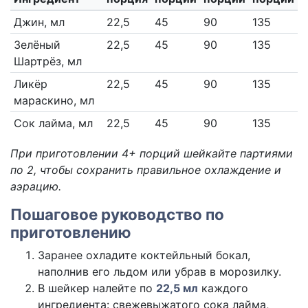
Джин, мл
22,5
45
90
135
Зелёный
22,5
45
90
135
Шартрёз, мл
Ликёр
22,5
45
90
135
мараскино, мл
Сок лайма, мл
22,5
45
90
135
При приготовлении 4+ порций шейкайте партиями
по 2, чтобы сохранить правильное охлаждение и
аэрацию.
Пошаговое руководство по
приготовлению
Заранее охладите коктейльный бокал,
наполнив его льдом или убрав в морозилку.
В шейкер налейте по
22,5 мл
каждого
ингредиента: свежевыжатого сока лайма,