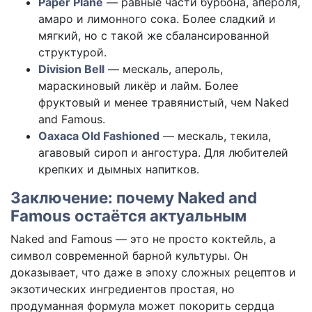
Paper Plane
— равные части бурбона, апероля,
амаро и лимонного сока. Более сладкий и
мягкий, но с такой же сбалансированной
структурой.
Division Bell
— мескаль, апероль,
мараскиновый ликёр и лайм. Более
фруктовый и менее травянистый, чем Naked
and Famous.
Oaxaca Old Fashioned
— мескаль, текила,
агавовый сироп и ангостура. Для любителей
крепких и дымных напитков.
Заключение: почему Naked and
Famous остаётся актуальным
Naked and Famous — это не просто коктейль, а
символ современной барной культуры. Он
доказывает, что даже в эпоху сложных рецептов и
экзотических ингредиентов простая, но
продуманная формула может покорить сердца