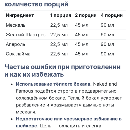
количество порций
Ингредиент
1 порция
2 порции
4 порции
Мескаль
22,5 мл
45 мл
90 мл
Жёлтый Шартрез
22,5 мл
45 мл
90 мл
Апероль
22,5 мл
45 мл
90 мл
Сок лайма
22,5 мл
45 мл
90 мл
Частые ошибки при приготовлении
и как их избежать
Использование тёплого бокала.
Naked and
Famous подаётся строго в предварительно
охлаждённом бокале. Тёплый бокал ускоряет
разбавление и «размывает» дымные ноты
мескаля.
Недостаточное или чрезмерное взбивание в
шейкере.
Цель — охладить и слегка