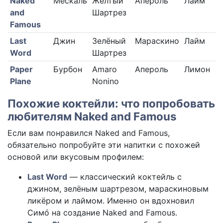
Naked
Мескаль
Жёлтый
Апероль
Лайм
and
Шартрез
Famous
Last
Джин
Зелёный
Мараскино
Лайм
Word
Шартрез
Paper
Бурбон
Amaro
Апероль
Лимон
Plane
Nonino
Похожие коктейли: что попробовать
любителям Naked and Famous
Если вам понравился Naked and Famous,
обязательно попробуйте эти напитки с похожей
основой или вкусовым профилем:
Last Word
— классический коктейль с
джином, зелёным шартрезом, мараскиновым
ликёром и лаймом. Именно он вдохновил
Симó на создание Naked and Famous.