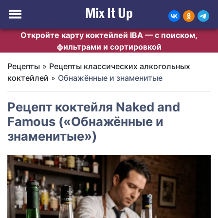
Откройте карту коктейлей IBA — с поиском,
фильтрами и сортировкой
Рецепты
»
Рецепты классических алкогольных
коктейлей
»
Обнажённые и знаменитые
Рецепт коктейля Naked and
Famous («Обнажённые и
знаменитые»)