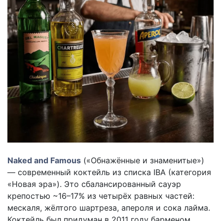
Naked and Famous
(«Обнажённые и знаменитые»)
— современный коктейль из списка IBA (категория
«Новая эра»). Это сбалансированный сауэр
крепостью ~16–17% из четырёх равных частей:
мескаля, жёлтого шартреза, апероля и сока лайма.
Коктейль был придуман в 2011 году барменом