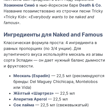
Хоакином Симó
в нью-йоркском баре
Death & Co
.
Название позаимствовано из строчки песни Tricky
«Tricky Kid»:
«Everybody wants to be naked and
famous»
.
Ингредиенты для Naked and Famous
Классическая формула проста: 4 ингредиента в
равных пропорциях (по 3/4 унции). Для
аутентичного вкуса используйте мескаль из агавы
сорта Эспадин — он дает нужный баланс дымности
и фруктовости.
Мескаль (Espadín)
— 22,5 мл (рекомендуются
бренды: Del Maguey Chichicapa, Montelobos
или Vida)
Жёлтый «Шартрез»
— 22,5 мл
Аперитив Aperol
— 22,5 мл
Сок лайма
— 22,5 мл (свежевыжатый)