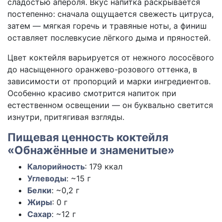
сладостью апероля. Вкус напитка раскрывается
постепенно: сначала ощущается свежесть цитруса,
затем — мягкая горечь и травяные ноты, а финиш
оставляет послевкусие лёгкого дыма и пряностей.
Цвет коктейля варьируется от нежного лососёвого
до насыщенного оранжево-розового оттенка, в
зависимости от пропорций и марки ингредиентов.
Особенно красиво смотрится напиток при
естественном освещении — он буквально светится
изнутри, притягивая взгляды.
Пищевая ценность коктейля
«Обнажённые и знаменитые»
Калорийность
:
179
ккал
Углеводы
:
~15
г
Белки
:
~0,2
г
Жиры
:
0
г
Сахар
:
~12
г