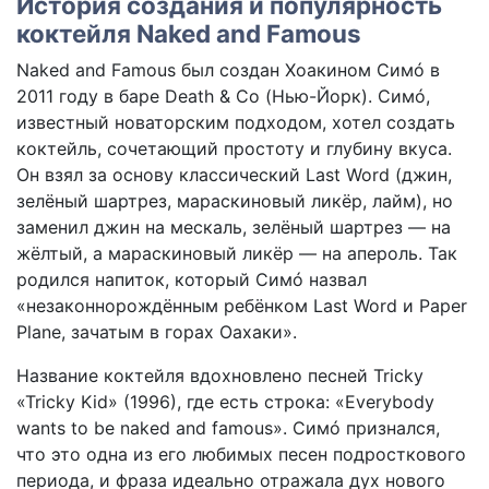
История создания и популярность
коктейля Naked and Famous
Naked and Famous был создан Хоакином Симó в
2011 году в баре Death & Co (Нью-Йорк). Симó,
известный новаторским подходом, хотел создать
коктейль, сочетающий простоту и глубину вкуса.
Он взял за основу классический Last Word (джин,
зелёный шартрез, мараскиновый ликёр, лайм), но
заменил джин на мескаль, зелёный шартрез — на
жёлтый, а мараскиновый ликёр — на апероль. Так
родился напиток, который Симó назвал
«незаконнорождённым ребёнком Last Word и Paper
Plane, зачатым в горах Оахаки».
Название коктейля вдохновлено песней Tricky
«Tricky Kid» (1996), где есть строка: «Everybody
wants to be naked and famous». Симó признался,
что это одна из его любимых песен подросткового
периода, и фраза идеально отражала дух нового