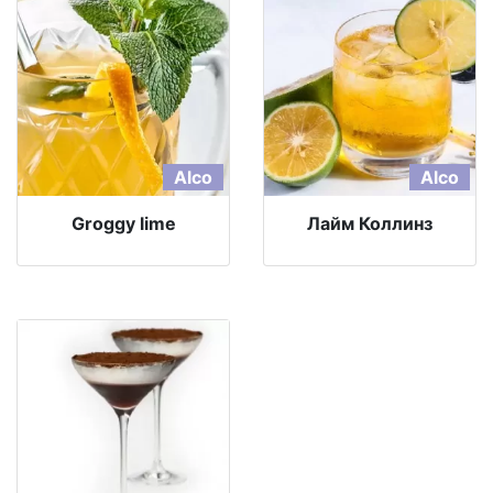
Alco
Alco
Groggy lime
Лайм Коллинз