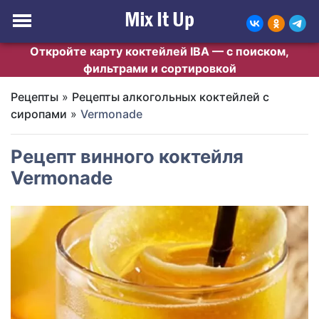
Откройте карту коктейлей IBA — с поиском,
фильтрами и сортировкой
Рецепты
»
Рецепты алкогольных коктейлей с
сиропами
»
Vermonade
Рецепт винного коктейля
Vermonade