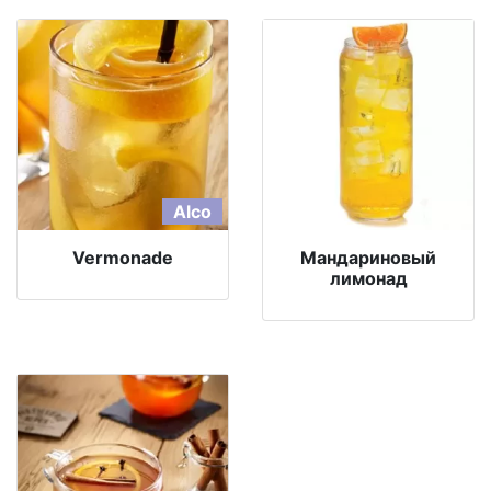
Alco
Vermonade
Мандариновый
лимонад