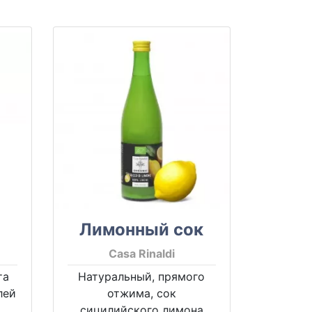
Лимонный сок
Casa Rinaldi
та
Натуральный, прямого
лей
отжима, сок
сицилийского лимона