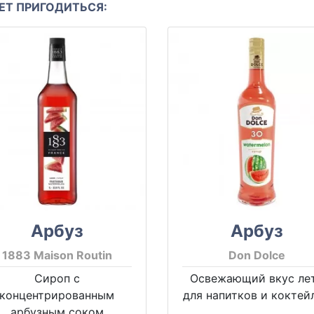
Т ПРИГОДИТЬСЯ:
Арбуз
Арбуз
1883 Maison Routin
Don Dolce
Сироп с
Освежающий вкус ле
концентрированным
для напитков и коктей
арбузным соком