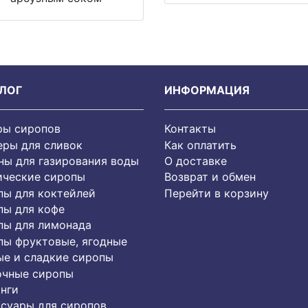
ЛОГ
ИНФОРМАЦИЯ
ры сиропов
Контакты
еры для сливок
Как оплатить
ы для газирования воды
О доставке
ические сиропы
Возврат и обмен
пы для коктейлей
Перейти в корзину
пы для кофе
пы для лимонада
пы фруктовые, ягодные
е и сладкие сиропы
очные сиропы
нги
суары для сиропов