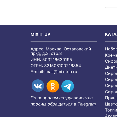
MIX IT UP
КАТА
Адрес: Москва, Остаповский
Набо
пр-д, д.3, стр.8
Крем
ИНН: 503216630195
Сифон
ОГРН: 321508100216854
Диет
E-mail:
mail@mixitup.ru
Сиро
Сиро
Сиро
Cиро
Пряны
По вопросам сотрудничества
Цвет
просим обращаться в
Telegram
Топпи
Аксес