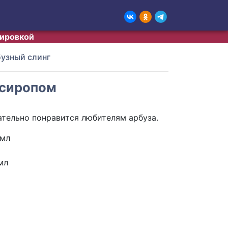
тировкой
узный слинг
 сиропом
ательно понравится любителям арбуза.
 мл
мл