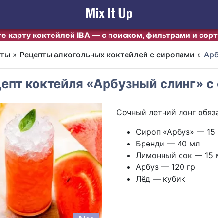
е карту коктейлей IBA — с поиском, фильтрами и сор
пты
»
Рецепты алкогольных коктейлей с сиропами
»
Арб
епт коктейля «Арбузный слинг» с
Сочный летний лонг обяз
Сироп «Арбуз» — 15
Бренди — 40 мл
Лимонный сок — 15 
Арбуз — 120 гр
Лёд — кубик