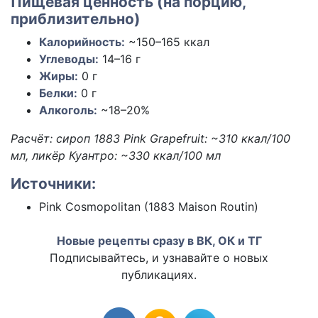
Пищевая ценность (на порцию,
приблизительно)
Калорийность:
~150–165
ккал
Углеводы:
14–16
г
Жиры:
0
г
Белки:
0
г
Алкоголь:
~18–20%
Расчёт: сироп 1883 Pink Grapefruit: ~310 ккал/100
мл, ликёр Куантро: ~330 ккал/100 мл
Источники:
Pink Cosmopolitan (1883 Maison Routin)
Новые рецепты сразу в ВК, ОК и ТГ
Подписывайтесь, и узнавайте о новых
публикациях.