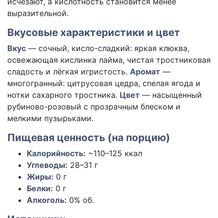
исчезают, а кислотность становится менее
выразительной.
Вкусовые характеристики и цвет
Вкус
— сочный, кисло-сладкий: яркая клюква,
освежающая кислинка лайма, чистая тростниковая
сладость и лёгкая игристость.
Аромат
—
многогранный: цитрусовая цедра, спелая ягода и
нотки сахарного тростника.
Цвет
— насыщенный
рубиново-розовый с прозрачным блеском и
мелкими пузырьками.
Пищевая ценность (на порцию)
Калорийность:
~110–125
ккал
Углеводы:
28–31
г
Жиры:
0
г
Белки:
0
г
Алкоголь:
0% об.