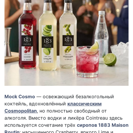
Mock Cosmo
— освежающий безалкогольный
коктейль, вдохновлённый
классическим
Cosmopolitan
, но полностью свободный от
алкоголя. Вместо водки и ликёра Cointreau здесь
используется сочетание трёх
сиропов 1883 Maison
Routin
: насыщенного Cranberry, яркого Lime и