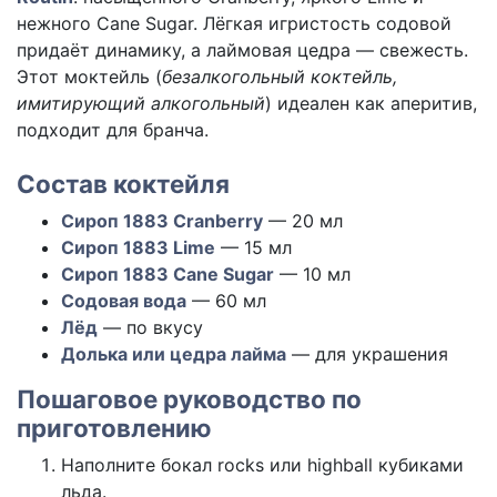
нежного Cane Sugar. Лёгкая игристость содовой
придаёт динамику, а лаймовая цедра — свежесть.
Этот моктейль (
безалкогольный коктейль,
имитирующий алкогольный
) идеален как аперитив,
подходит для бранча.
Состав коктейля
Сироп 1883 Cranberry
— 20 мл
Сироп 1883 Lime
— 15 мл
Сироп 1883 Cane Sugar
— 10 мл
Содовая вода
— 60 мл
Лёд
— по вкусу
Долька или цедра лайма
— для украшения
Пошаговое руководство по
приготовлению
Наполните бокал rocks или highball кубиками
льда.