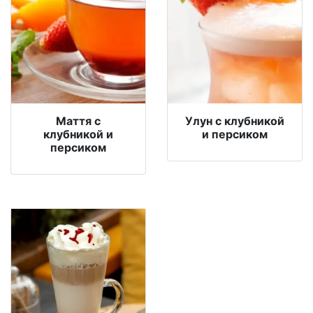
Маття с
Улун с клубникой
клубникой и
и персиком
персиком