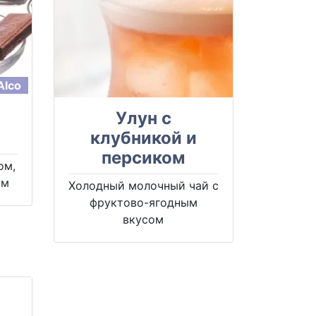
Alco
Улун с
клубникой и
персиком
ом,
ом
Холодный молочный чай с
фруктово-ягодным
вкусом