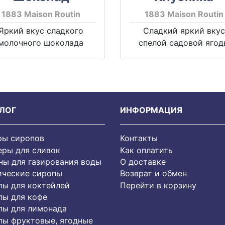
1883 Maison Routin
1883 Maison Routin
Яркий вкус сладкого
Сладкий яркий вкус
молочного шоколада
спелой садовой ягод
ЛОГ
ИНФОРМАЦИЯ
ры сиропов
Контакты
еры для сливок
Как оплатить
ы для газирования воды
О доставке
ические сиропы
Возврат и обмен
пы для коктейлей
Перейти в корзину
пы для кофе
пы для лимонада
пы фруктовые, ягодные