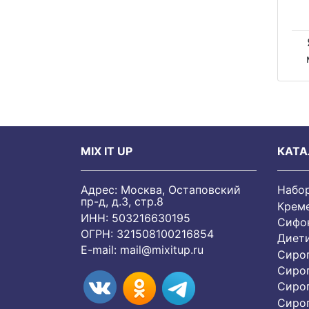
MIX IT UP
КАТА
Адрес: Москва, Остаповский
Набо
пр-д, д.3, стр.8
Крем
ИНН: 503216630195
Сифон
ОГРН: 321508100216854
Диет
E-mail:
mail@mixitup.ru
Сиро
Сиро
Сиро
Cиро