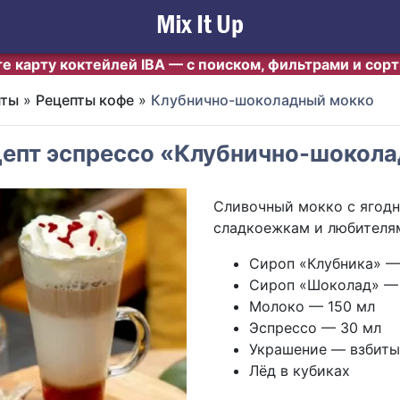
е карту коктейлей IBA — с поиском, фильтрами и сор
пты
»
Рецепты кофе
»
Клубнично-шоколадный мокко
епт эспрессо «Клубнично-шокол
Сливочный мокко с ягод
сладкоежкам и любителям
Сироп «Клубника» —
Сироп «Шоколад» —
Молоко — 150 мл
Эспрессо — 30 мл
Украшение — взбиты
Лёд в кубиках