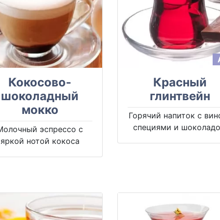
Кокосово-
Красный
шоколадный
глинтвейн
мокко
Горячий напиток с вин
специями и шоколад
Молочный эспрессо с
яркой нотой кокоса