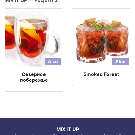
MIX IT UP — РЕЦЕПТЫ
Alco
Alco
Северное
Smoked Forest
побережье
MIX IT UP