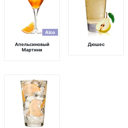
Alco
Апельсиновый
Дюшес
Мартини