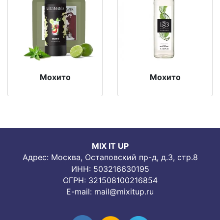
Мохито
Мохито
MIX IT UP
Адрес: Москва, Остаповский пр-д, д.3, стр.8
ИНН: 503216630195
ОГРН: 321508100216854
E-mail:
mail@mixitup.ru