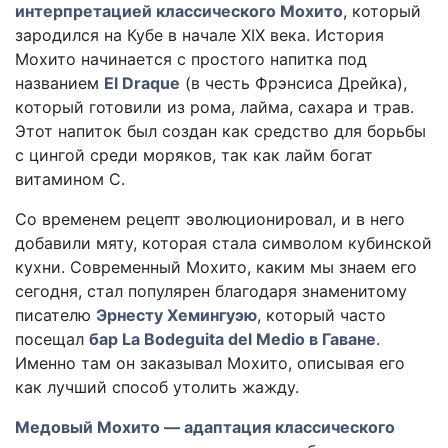
интерпретацией классического Мохито
, который
зародился на Кубе в начале XIX века. История
Мохито начинается с простого напитка под
названием
El Draque
(в честь Фрэнсиса Дрейка),
который готовили из рома, лайма, сахара и трав.
Этот напиток был создан как средство для борьбы
с цингой среди моряков, так как лайм богат
витамином C.
Со временем рецепт эволюционировал, и в него
добавили мяту, которая стала символом кубинской
кухни. Современный Мохито, каким мы знаем его
сегодня, стал популярен благодаря знаменитому
писателю
Эрнесту Хемингуэю
, который часто
посещал
бар La Bodeguita del Medio в Гаване
.
Именно там он заказывал Мохито, описывая его
как лучший способ утолить жажду.
Медовый Мохито — адаптация классического