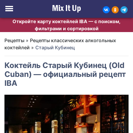
Откройте карту коктейлей IBA — с поиском,
фильтрами и сортировкой
Рецепты
»
Рецепты классических алкогольных
коктейлей
»
Старый Кубинец
Коктейль Старый Кубинец (Old
Cuban) — официальный рецепт
IBA