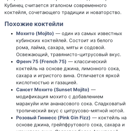
Кубинец считается эталоном современного
коктейля, сочетающего традиции и новаторство.
Похожие коктейли
Мохито (Mojito)
— один из самых известных
кубинских коктейлей. Состоит из белого
рома, лайма, сахара, мяты и содовой.
Освежающий, травянисто-цитрусовый вкус.
Френч 75 (French 75)
— классический
коктейль на основе джина, лимонного сока,
сахара и игристого вина. Отличается яркой
кислотностью и газацией.
Сансет Мохито (Sunset Mojito)
—
модификация мохито с добавлением
маракуйи или ананасового сока. Сладковатый
тропический вкус с цитрусово-мятной нотой.
Розовый Гиннесс (Pink Gin Fizz)
— коктейль на
основе джина, грейпфрутового сока, сахара и