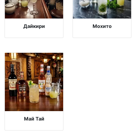
Дайкири
Мохито
Май Тай