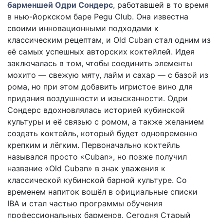
барменшей Одри Сондерс
, работавшей в то время
в нью-йоркском баре Pegu Club. Она известна
своими инновационными подходами к
классическим рецептам, и Old Cuban стал одним из
её самых успешных авторских коктейлей. Идея
заключалась в том, чтобы соединить элементы
мохито — свежую мяту, лайм и сахар — с базой из
рома, но при этом добавить игристое вино для
придания воздушности и изысканности. Одри
Сондерс вдохновлялась историей кубинской
культуры и её связью с ромом, а также желанием
создать коктейль, который будет одновременно
крепким и лёгким. Первоначально коктейль
назывался просто «Cuban», но позже получил
название «Old Cuban» в знак уважения к
классической кубинской барной культуре. Со
временем напиток вошёл в официальные списки
IBA и стал частью программы обучения
профессиональных барменов. Сегодня Старый