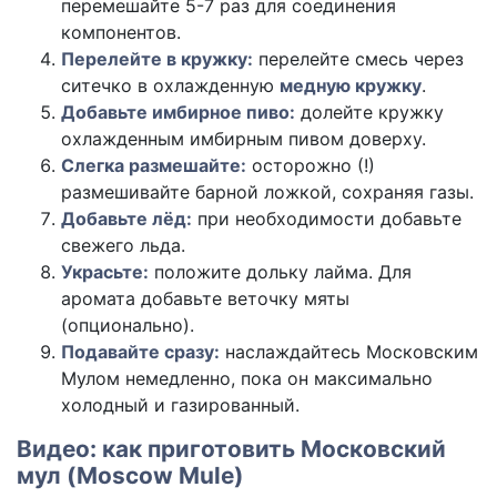
перемешайте 5-7 раз для соединения
компонентов.
Перелейте в кружку:
перелейте смесь через
ситечко в охлажденную
медную кружку
.
Добавьте имбирное пиво:
долейте кружку
охлажденным имбирным пивом доверху.
Слегка размешайте:
осторожно (!)
размешивайте барной ложкой, сохраняя газы.
Добавьте лёд:
при необходимости добавьте
свежего льда.
Украсьте:
положите дольку лайма. Для
аромата добавьте веточку мяты
(опционально).
Подавайте сразу:
наслаждайтесь Московским
Мулом немедленно, пока он максимально
холодный и газированный.
Видео: как приготовить Московский
мул (Moscow Mule)