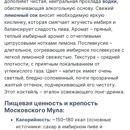
дополняет чистая, нейтральная прохлада
водки
,
обеспечивающая алкогольную основу. Свежий
лимонный сок
вносит необходимую яркую
кислинку, которая смягчает жгучесть имбиря и
балансирует сладость пива. Аромат – пряный,
теплый имбирный аромат с отчетливыми
цитрусовыми нотками лимона. Послевкусие –
длительное, согревающее имбирное послевкусие с
легкой лимонной свежестью. Текстура – средней
плотности, с приятным покалыванием от
углекислого газа. Цвет – напиток имеет очень
светлый, бледно-соломенный, почти прозрачный
желтый оттенок, подчеркивающий его чистоту.
Этот коктейль – эталон освежающего лонг-дринка.
Пищевая ценность и крепость
Московского Мула:
Калорийность
:
~150–180 ккал
(основные
источники: сахар в имбирном пиве и