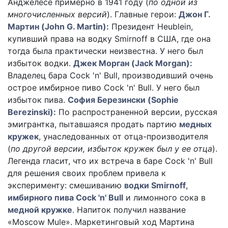
Анджелесе примерно в 1941 году (
по одной из
многочисленных версий
). Главные герои:
Джон Г.
Мартин (John G. Martin):
Президент Heublein,
купивший права на водку Smirnoff в США, где она
тогда была практически неизвестна. У него был
избыток водки.
Джек Морган (Jack Morgan):
Владелец бара Cock 'n' Bull, производивший очень
острое имбирное пиво Cock 'n' Bull. У него был
избыток пива.
София Березински (Sophie
Berezinski):
По распространенной версии, русская
эмигрантка, пытавшаяся продать партию
медных
кружек
, унаследованных от отца-производителя
(
по другой версии, избыток кружек был у ее отца
).
Легенда гласит, что их встреча в баре Cock 'n' Bull
для решения своих проблем привела к
эксперименту: смешиванию
водки Smirnoff
,
имбирного пива Cock 'n' Bull
и лимонного сока в
медной кружке
. Напиток получил название
«Moscow Mule». Маркетинговый ход Мартина