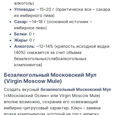
алкоголь)
Углеводы
:
~15–20 г
(практически все – сахара
из имбирного пива)
Сахар
:
~14–18 г
(основной источник –
имбирное пиво)
Белки
:
0 г
Жиры
:
0 г
Алкоголь
: ~12–14%
(крепость исходной водки
(40%) снижается за счет объема
безалкогольных/слабоалкогольных
компонентов)
Безалкогольный Московский Мул
(Virgin Moscow Mule)
Создать вкусный
безалкогольный Московский Мул
(«Московский Ослик» или Virgin Moscow Mule)
вполне возможно, сохранив его освежающий
имбирно-цитрусовый характер. Ключ – замена
водки компонентом, который не даст напитку