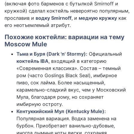
(включая фото барменов с бутылкой Smirnoff и
кружкой) сделал коктейль невероятно популярным,
прославив и
водку Smirnoff
, и
медную кружку
как
его неотъемлемый атрибут.
Похожие коктейли: вариации на тему
Moscow Mule
Тьма и Буря (Dark 'n' Stormy):
Официальный
коктейль IBA
, входящий в категорию
«Современная классика». Состав – темный
ром (часто Goslings Black Seal), имбирное
пиво, сок лайма. Более насыщенный,
карамельно-сладкий вкус, чем у Московский
Мула, благодаря рому, но сохраняет
имбирную остроту.
Кентуккийский Мул (Kentucky Mule):
Популярная вариация. Водка заменена на
бурбон. Приобретает ванильно-дубовые,
иногда дымные ноты виски, сохраняя