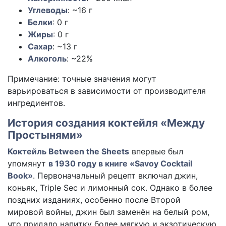
Углеводы
: ~16 г
Белки
: 0 г
Жиры
: 0 г
Сахар
: ~13 г
Алкоголь
: ~22%
Примечание: точные значения могут
варьироваться в зависимости от производителя
ингредиентов.
История создания коктейля «Между
Простынями»
Коктейль Between the Sheets
впервые был
упомянут
в 1930 году в книге «Savoy Cocktail
Book»
. Первоначальный рецепт включал джин,
коньяк, Triple Sec и лимонный сок. Однако в более
поздних изданиях, особенно после Второй
мировой войны, джин был заменён на белый ром,
что придало напитку более мягкую и экзотическую