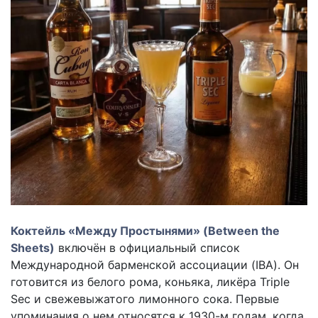
Коктейль «Между Простынями» (Between the
Sheets)
включён в официальный список
Международной барменской ассоциации (IBA). Он
готовится из белого рома, коньяка, ликёра Triple
Sec и свежевыжатого лимонного сока. Первые
упоминания о нем относятся к 1930-м годам, когда