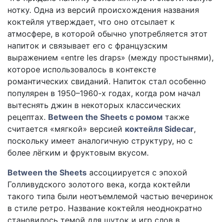
нотку. Одна из версий происхождения названия
коктейля утверждает, что оно отсылает к
атмосфере, в которой обычно употребляется этот
напиток и связывает его с французским
выражением «entre les draps» (между простынями),
которое использовалось в контексте
романтических свиданий. Напиток стал особенно
популярен в 1950–1960-х годах, когда ром начал
вытеснять джин в некоторых классических
рецептах.
Between the Sheets с ромом
также
считается «мягкой» версией
коктейля Sidecar
,
поскольку имеет аналогичную структуру, но с
более лёгким и фруктовым вкусом.
Between the Sheets
ассоциируется с эпохой
Голливудского золотого века, когда коктейли
такого типа были неотъемлемой частью вечеринок
в стиле ретро. Название коктейля неоднократно
становилось темой для шуток и игр слов в