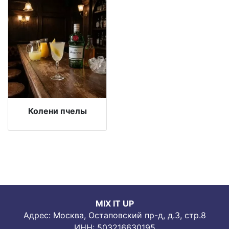
Колени пчелы
MIX IT UP
Адрес: Москва, Остаповский пр-д, д.3, стр.8
ИНН: 503216630195