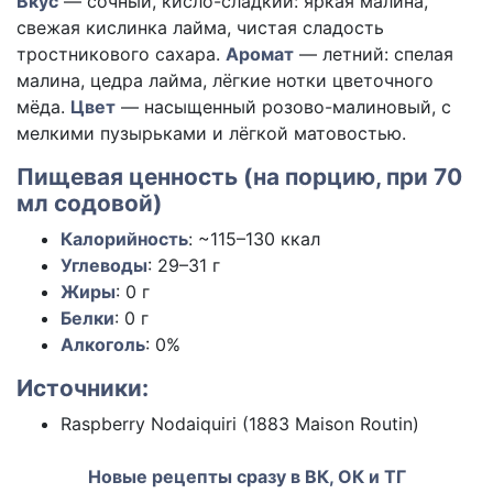
Вкус
— сочный, кисло-сладкий: яркая малина,
свежая кислинка лайма, чистая сладость
тростникового сахара.
Аромат
— летний: спелая
малина, цедра лайма, лёгкие нотки цветочного
мёда.
Цвет
— насыщенный розово-малиновый, с
мелкими пузырьками и лёгкой матовостью.
Пищевая ценность (на порцию, при 70
мл содовой)
Калорийность
:
~115–130
ккал
Углеводы
:
29–31
г
Жиры
:
0
г
Белки
:
0
г
Алкоголь
: 0%
Источники:
Raspberry Nodaiquiri (1883 Maison Routin)
Новые рецепты сразу в ВК, ОК и ТГ