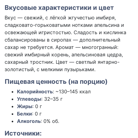
Вкусовые характеристики и цвет
Вкус — свежий, с лёгкой жгучестью имбиря,
сладковато-горьковатыми нотками апельсина и
освежающей игристостью. Сладость и кислинка
сбалансированы в сиропах — дополнительный
сахар не требуется. Аромат — многогранный:
свежий имбирный корень, апельсиновая цедра,
сахарный тростник. Цвет — светлый янтарно-
золотистый, с мелкими пузырьками.
Пищевая ценность (на порцию)
Калорийность
:
~130–145
ккал
Углеводы
:
32–35
г
Жиры
:
0
г
Белки
:
0
г
Алкоголь
: 0% об.
Источники: