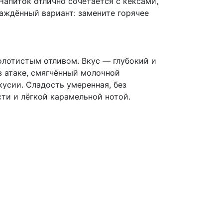
Напиток отлично сочетается с кексами,
аждённый вариант: замените горячее
олотистым отливом. Вкус — глубокий и
 атаке, смягчённый молочной
усии. Сладость умеренная, без
ти и лёгкой карамельной нотой.