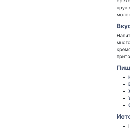
орехо
круас
молок
Вку
Напит
много
кремо
прито
Пищ
Ист