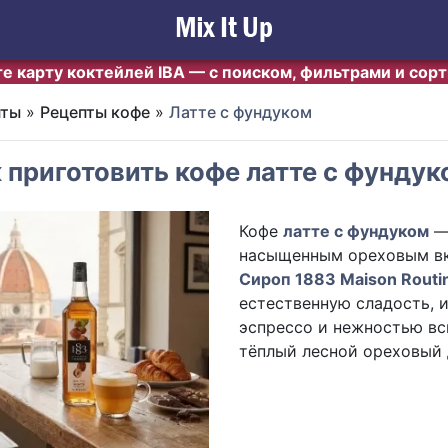
е карту коктейлей IBA — с поиском, фильтрами и сор
пты
»
Рецепты кофе
»
Латте с фундуком
 приготовить кофе латте с фундук
Кофе
латте с фундуком
— 
насыщенным ореховым вк
Сироп 1883 Maison Routin
естественную сладость, 
эспрессо и нежностью вс
тёплый лесной ореховый 