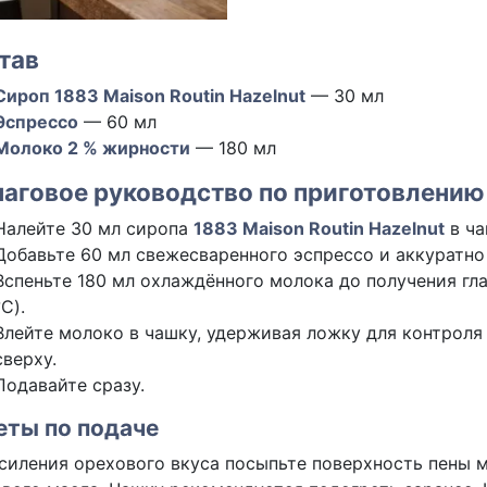
тав
Сироп 1883 Maison Routin Hazelnut
— 30 мл
Эспрессо
— 60 мл
Молоко 2 % жирности
— 180 мл
аговое руководство по приготовлению
Налейте 30 мл сиропа
1883 Maison Routin Hazelnut
в ча
Добавьте 60 мл свежесваренного эспрессо и аккуратно
Вспеньте 180 мл охлаждённого молока до получения г
°C).
Влейте молоко в чашку, удерживая ложку для контроля
сверху.
Подавайте сразу.
еты по подаче
силения орехового вкуса посыпьте поверхность пены 