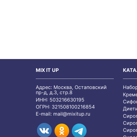
MIX IT UP
КАТА
Адрес: Москва, Остаповский
Набо
пр-д, д.3, стр.8
Крем
ИНН: 503216630195
Сифон
ОГРН: 321508100216854
Диет
E-mail:
mail@mixitup.ru
Сиро
Сиро
Сиро