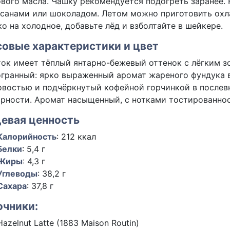
вого масла. Чашку рекомендуется подогреть заранее. 
санами или шоколадом. Летом можно приготовить охл
о на холодное, добавьте лёд и взболтайте в шейкере.
совые характеристики и цвет
ок имеет тёплый янтарно-бежевый оттенок с лёгким з
гранный: ярко выраженный аромат жареного фундука в
востью и подчёркнутый кофейной горчинкой в послевк
рности. Аромат насыщенный, с нотками тостированнос
евая ценность
Калорийность
:
212
ккал
Белки
:
5,4
г
Жиры
:
4,3
г
Углеводы
:
38,2
г
Сахара
:
37,8
г
очники:
Hazelnut Latte (1883 Maison Routin)