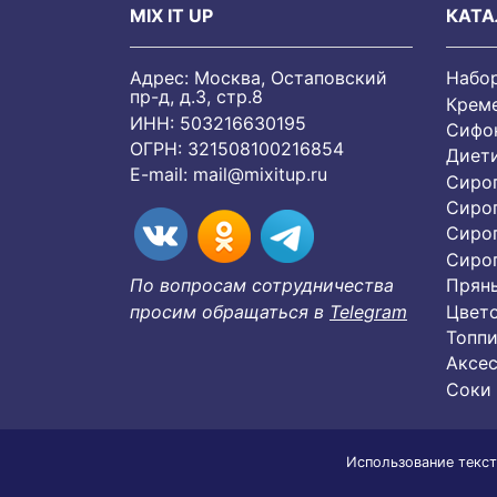
MIX IT UP
КАТА
Адрес: Москва, Остаповский
Набо
пр-д, д.3, стр.8
Крем
ИНН: 503216630195
Сифон
ОГРН: 321508100216854
Диет
E-mail:
mail@mixitup.ru
Сиро
Сиро
Сиро
Cиро
Пряны
По вопросам сотрудничества
Цвет
просим обращаться в
Telegram
Топпи
Аксес
Соки
Использование текст