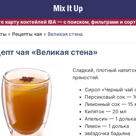
е карту коктейлей IBA — с поиском, фильтрами и сор
пты
»
Рецепты чая
»
Великая стена
епт чая «Великая стена»
Сладкий, плотный напито
пряностей.
Сироп «Черный чай 
Персиковый сок — 1
Лимонный сок — 15 
Кипяток — 20 мл
Апельсин — 1 долька
Лимон — 1 долька
звёздочка бадьяна