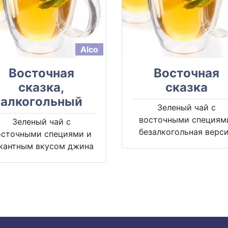
Alco
Восточная
Восточная
сказка,
сказка
алкогольный
Зеленый чай с
восточными специям
Зеленый чай с
безалкогольная верс
осточными специями и
кантным вкусом джина