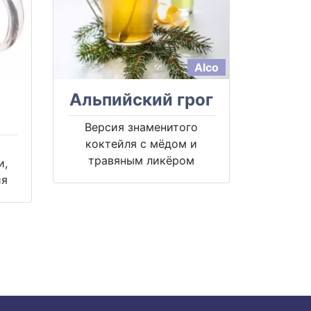
Alco
Альпийский грог
Версия знаменитого
коктейля с мёдом и
травяным ликёром
и,
ия