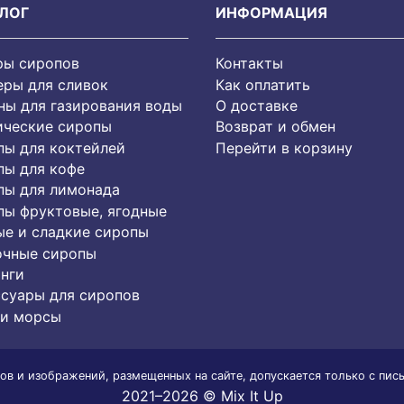
ЛОГ
ИНФОРМАЦИЯ
ры сиропов
Контакты
еры для сливок
Как оплатить
ы для газирования воды
О доставке
ические сиропы
Возврат и обмен
пы для коктейлей
Перейти в корзину
пы для кофе
пы для лимонада
пы фруктовые, ягодные
е и сладкие сиропы
очные сиропы
нги
суары для сиропов
 и морсы
ов и изображений, размещенных на сайте, допускается только с пис
2021–2026 © Mix It Up