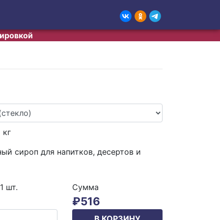
тировкой
0
кг
ый сироп для напитков, десертов и
 1
шт.
Сумма
₽
516
В КОРЗИНУ