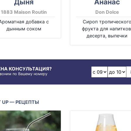
Дыня
Ананас
1883 Maison Routin
Don Dolce
Ароматная добавка с
Сироп тропическог
дынным соком
фрукта для напитков
десерта, выпечки
НА КОНСУЛЬТАЦИЯ?
воним по Вашему номеру
IT UP — РЕЦЕПТЫ