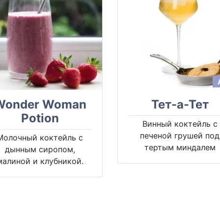
Wonder Woman
Тет-а-Тет
Potion
Винный коктейль с
печеной грушей под
Молочный коктейль с
тертым миндалем
дынным сиропом,
малиной и клубникой.