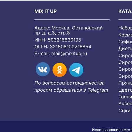
MIX IT UP
КАТА
Адрес: Москва, Остаповский
Набо
пр-д, д.3, стр.8
Крем
ИНН: 503216630195
Сифон
ОГРН: 321508100216854
Диет
E-mail:
mail@mixitup.ru
Сиро
Сиро
Сиро
Cиро
Пряны
По вопросам сотрудничества
Цвет
просим обращаться в
Telegram
Топпи
Аксес
Соки
Использование текст