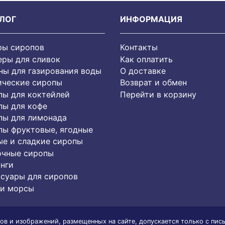
ЛОГ
ИНФОРМАЦИЯ
ры сиропов
Контакты
еры для сливок
Как оплатить
ы для газирования воды
О доставке
ические сиропы
Возврат и обмен
пы для коктейлей
Перейти в корзину
пы для кофе
пы для лимонада
пы фруктовые, ягодные
е и сладкие сиропы
очные сиропы
нги
суары для сиропов
 и морсы
ов и изображений, размещенных на сайте, допускается только с пис