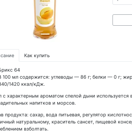
сание
Как купить
Брикс 64
В 100 мл содержится: углеводы — 86 г; белки — 0 г; жир
340/1420 ккал/кДж.
 с характерным ароматом спелой дыни используется в
адительных напитков и морсов.
в продукта: сахар, вода питьевая, регулятор кислотн
ичный натуральному, краситель сансет, пищевой консе
еблением взболтать.