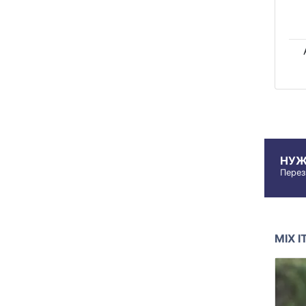
НУЖ
Перез
MIX 