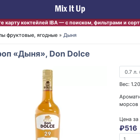
е карту коктейлей IBA — с поиском, фильтрами и сор
ы фруктовые, ягодные
»
Дыня
оп «Дыня», Don Dolce
Вес:
1.2
Ароматн
морсов
Цена за
₽
516
evious
Next