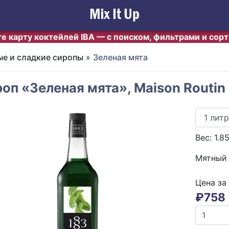
е карту коктейлей IBA — с поиском, фильтрами и сор
е и сладкие сиропы
»
Зеленая мята
оп «Зеленая мята», Maison Routin
Вес:
1.8
Мятный
Цена за
₽
758
evious
Next