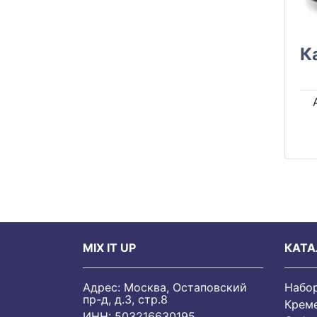
К
MIX IT UP
КАТА
Адрес: Москва, Остаповский
Набо
пр-д, д.3, стр.8
Крем
ИНН: 503216630195