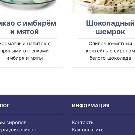
акао с имбирём
Шоколадный
и мятой
шемрок
Ароматный напиток с
Сливочно-мятный
пряными оттенками
коктейль с сиропом
имбиря и мяты
белого шоколада
ЛОГ
ИНФОРМАЦИЯ
ры сиропов
Контакты
еры для сливок
Как оплатить