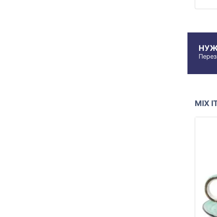
НУЖ
Перез
MIX 