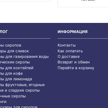
ЛОГ
ИНФОРМАЦИЯ
ры сиропов
Контакты
еры для сливок
Как оплатить
ы для газирования воды
О доставке
ические сиропы
Возврат и обмен
пы для коктейлей
Перейти в корзину
пы для кофе
пы для лимонада
пы фруктовые, ягодные
е и сладкие сиропы
очные сиропы
нги
суары для сиропов