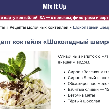
е карту коктейлей IBA — с поиском, фильтрами и сор
пты
»
Рецепты молочных коктейлей
»
Шоколадный шем
цепт коктейля «Шоколадный шемр
Сливочный напиток с мя
внешним видом.
Сироп «Зеленая мят
Сироп «Белый шокол
Обезжиренное молок
Взбитые сливки — 1
Веточка мяты
Тёртый шоколад