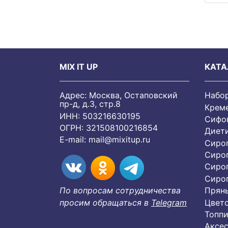
MIX IT UP
КАТА
Адрес: Москва, Остаповский
Набо
пр-д, д.3, стр.8
Крем
ИНН: 503216630195
Сифон
ОГРН: 321508100216854
Диет
E-mail:
mail@mixitup.ru
Сиро
Сиро
Сиро
Cиро
Пряны
По вопросам сотрудничества
Цвет
просим обращаться в
Telegram
Топпи
Аксес