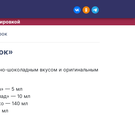
тировкой
рок
ок»
тно-шоколадным вкусом и оригинальным
а» — 5 мл
ад» — 10 мл
о — 140 мл
5 мл