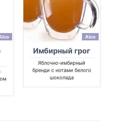
Alco
Alco
е
Имбирный грог
Яблочно-имбирный
бренди с нотами белого
с
шоколада
мом