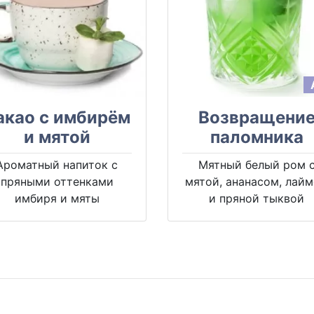
акао с имбирём
Возвращени
и мятой
паломника
Ароматный напиток с
Мятный белый ром 
пряными оттенками
мятой, ананасом, лай
имбиря и мяты
и пряной тыквой