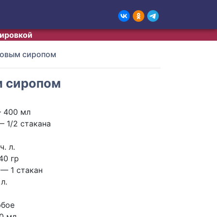
тировкой
новым сиропом
м сиропом
 400 мл
 1/2 стакана
. л.
40 гр
— 1 стакан
л.
юбое
0 мл.