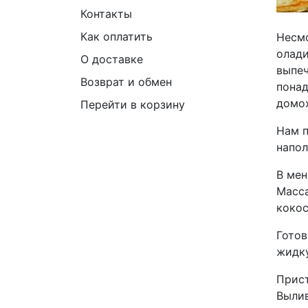
Контакты
Как оплатить
Несмо
олади
О доставке
выпеч
Возврат и обмен
понад
домох
Перейти в корзину
Нам п
напол
В мен
Масса
кокос
Готов
жидку
Прист
Вылив