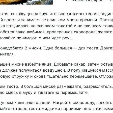
тря на кажущееся внушительное количество ингредие
й прост и занимает не слишком много времени. Постар
ка получилась не слишком толстой и не слишком тонк
обится ваша любимая, проверенная сковорода, желате
озяйки понимают, о чем идет речь.
онадобятся 2 миски. Одна большая — для теста. Друга
нителя.
ьшей миске взбейте яйца. Добавьте сахар, затем остыв
 должна получиться воздушной. В получившуюся массу
овую стружку и снова тщательно перемешайте. Отложи
им тесто. В большой миске размешайте, разрыхлитель,
ю смесь в муку и тщательно перемешайте.
упаем к выпечке оладий. Нагрейте сковороду, налейте 
айте готовое тесто жидкими порциями, достаточными 