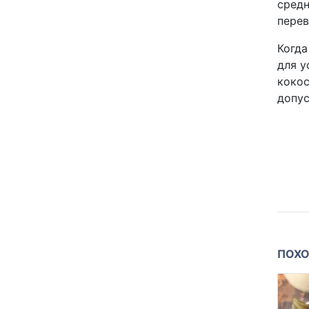
средн
перев
Когда
для у
кокос
допус
ПОХО