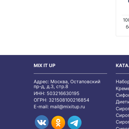
10
б
MIX IT UP
КАТА
Адрес: Москва, Остаповский
Набо
пр-д, д.3, стр.8
Крем
ИНН: 503216630195
Сифон
ОГРН: 321508100216854
Диет
E-mail:
mail@mixitup.ru
Сиро
Сиро
Сиро
Cиро