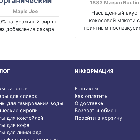
органический
1883 Maison Routin
Maple Joe
Насыщенный вкус
кокосовой мякоти с
0% натуральный сироп,
приятным послевкуси
ез добавления сахара
ЛОГ
ИНФОРМАЦИЯ
ры сиропов
Контакты
еры для сливок
Как оплатить
ы для газирования воды
О доставке
ические сиропы
Возврат и обмен
пы для коктейлей
Перейти в корзину
пы для кофе
пы для лимонада
пы фруктовые, ягодные