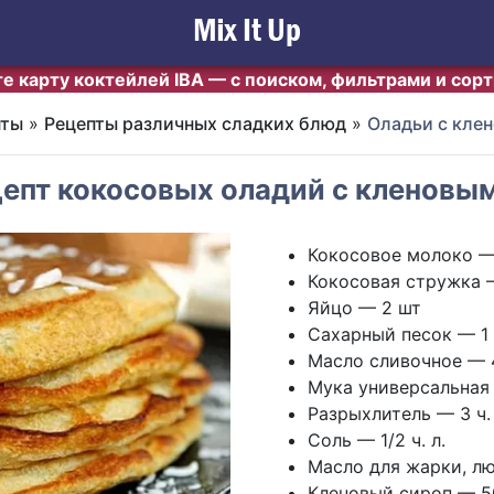
е карту коктейлей IBA — с поиском, фильтрами и сор
пты
»
Рецепты различных сладких блюд
»
Оладьи с кле
епт кокосовых оладий с кленовы
Кокосовое молоко —
Кокосовая стружка —
Яйцо — 2 шт
Сахарный песок — 1 ч
Масло сливочное — 
Мука универсальная 
Разрыхлитель — 3 ч. 
Соль — 1/2 ч. л.
Масло для жарки, л
Кленовый сироп — 5