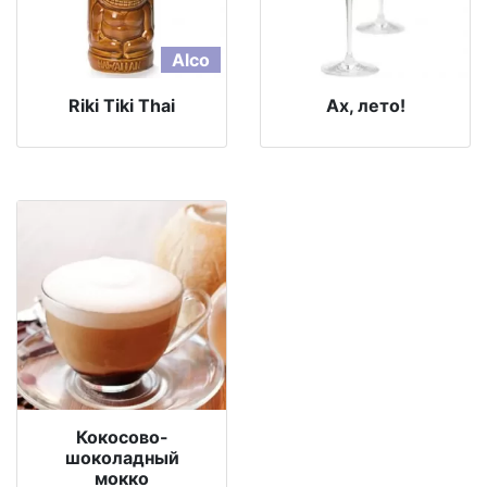
Alco
Riki Tiki Thai
Ах, лето!
Кокосово-
шоколадный
мокко