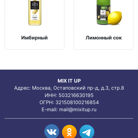
Имбирный
Лимонный сок
MIX IT UP
Адрес: Москва, Остаповский пр-д, д.3, стр.8
ИНН: 503216630195
ОГРН: 321508100216854
E-mail:
mail@mixitup.ru