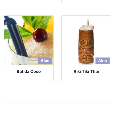
Alco
Alco
Batida Coco
Riki Tiki Thai