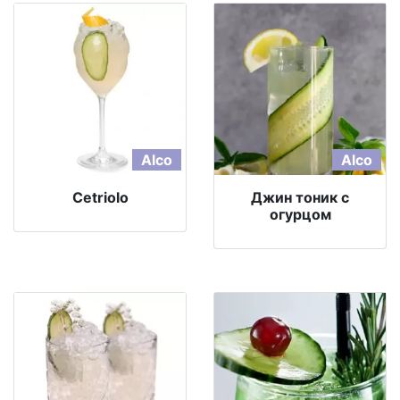
Alco
Alco
Cetriolo
Джин тоник с
огурцом