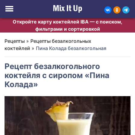
Откройте карту коктейлей IBA — с поиском,
фильтрами и сортировкой
Рецепты
»
Рецепты безалкогольных
коктейлей
»
Пина Колада безалкогольная
Рецепт безалкогольного
коктейля с сиропом «Пина
Колада»