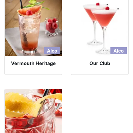
Alco
Alco
Vermouth Heritage
Our Club