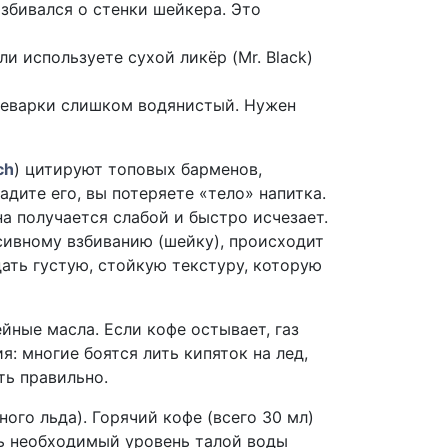
азбивался о стенки шейкера. Это
и используете сухой ликёр (Mr. Black)
феварки слишком водянистый. Нужен
ch
) цитируют топовых барменов,
адите его, вы потеряете «тело» напитка.
а получается слабой и быстро исчезает.
нсивному взбиванию (шейку), происходит
ать густую, стойкую текстуру, которую
йные масла. Если кофе остывает, газ
я: многие боятся лить кипяток на лед,
ть правильно.
ого льда). Горячий кофе (всего 30 мл)
шь необходимый уровень талой воды