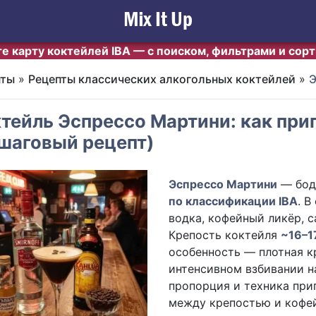
е карту коктейлей IBA — с поиском, фильтрами и сор
пты
»
Рецепты классических алкогольных коктейлей
»
Э
тейль Эспрессо Мартини: как при
шаговый рецепт)
Эспрессо Мартини
— бод
по классификации IBA
. В
водка, кофейный ликёр, 
Крепость коктейля
~16–1
особенность — плотная к
интенсивном взбивании н
пропорция и техника при
между крепостью и кофей