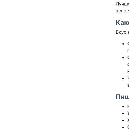
Лучше
эспре
Как
Вкус 
Пищ