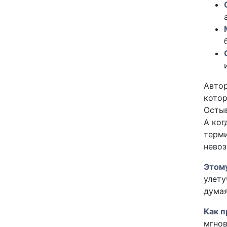
Автор
котор
Остыв
А ког
терми
невоз
Этому
улету
думая
Как п
мгнов