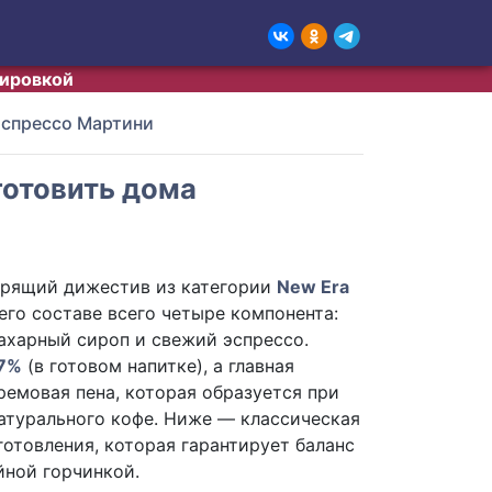
тировкой
спрессо Мартини
готовить дома
рящий дижестив из категории
New Era
 его составе всего четыре компонента:
сахарный сироп и свежий эспрессо.
7%
(в готовом напитке), а главная
ремовая пена, которая образуется при
атурального кофе. Ниже — классическая
готовления, которая гарантирует баланс
ной горчинкой.