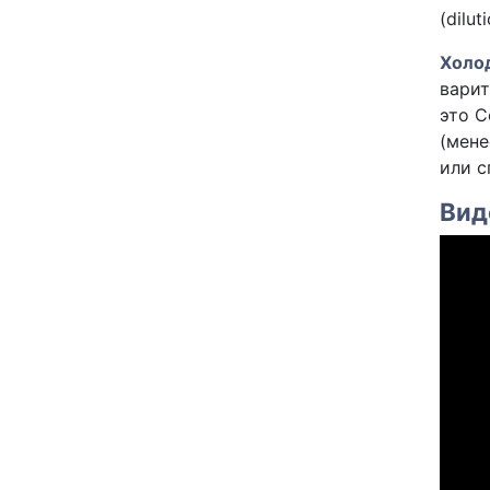
(dilu
Холо
варит
это C
(мене
или с
Вид