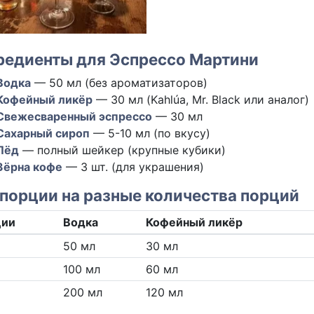
редиенты для Эспрессо Мартини
Водка
— 50 мл (без ароматизаторов)
Кофейный ликёр
— 30 мл (Kahlúa, Mr. Black или аналог)
Свежесваренный эспрессо
— 30 мл
Сахарный сироп
— 5-10 мл (по вкусу)
Лёд
— полный шейкер (крупные кубики)
Зёрна кофе
— 3 шт. (для украшения)
порции на разные количества порций
ции
Водка
Кофейный ликёр
50 мл
30 мл
100 мл
60 мл
200 мл
120 мл