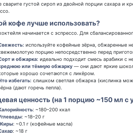
 сварите густой сироп из двойной порции сахара и к
ссо.
ой кофе лучше использовать?
коктейля начинается с эспрессо. Для сбалансированног
Свежесть:
используйте кофейные зёрна, обжаренные не 
свежемолотую порцию непосредственно перед пригото
Сорт и обжарка:
идеально подходит смесь арабики с н
среднюю или тёмную обжарку
— они дают яркие шокол
которые хорошо сочетаются с ликёром.
Что избегать:
слишком светлая обжарка (кислинка мож
зёрна (дают горечь пепла).
евая ценность (на 1 порцию ~150 мл с 
Калорийность
:
~180–200
ккал
Углеводы
:
~18–20
г
Жиры
:
~0.1
г (кофейные масла)
Сахар
:
~18
г