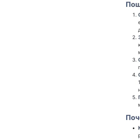
Пош
Поч