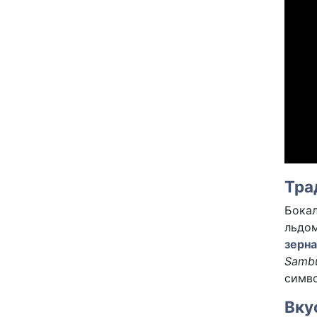
Тра
Бокал
льдом
зерна
Sambu
симв
Вку