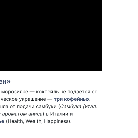
ен»
в морозилке — коктейль не подается со
сическое украшение —
три кофейных
шла от подачи самбуки (
Самбука (итал.
с ароматом аниса
) в Италии и
ье
(Health, Wealth, Happiness).