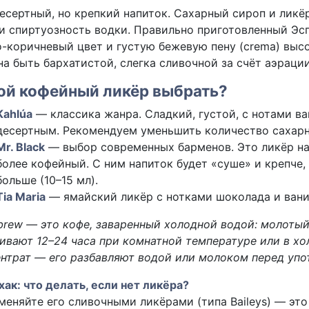
есертный, но крепкий напиток. Сахарный сироп и ликё
и спиртуозность водки. Правильно приготовленный Э
-коричневый цвет и густую бежевую пену (crema) высо
а быть бархатистой, слегка сливочной за счёт аэрации
ой кофейный ликёр выбрать?
Kahlúa
— классика жанра. Сладкий, густой, с нотами ва
десертным. Рекомендуем уменьшить количество сахарн
Mr. Black
— выбор современных барменов. Это ликёр н
более кофейный. С ним напиток будет «суше» и крепче,
больше (10–15 мл).
Tia Maria
— ямайский ликёр с нотками шоколада и ванил
brew — это кофе, заваренный холодной водой: молоты
ивают 12–24 часа при комнатной температуре или в х
нтрат — его разбавляют водой или молоком перед упо
ак: что делать, если нет ликёра?
меняйте его сливочными ликёрами (типа Baileys) — это