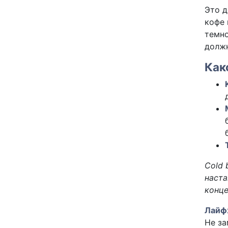
Это д
кофе 
темно
должн
Как
Cold 
наста
конце
Лайфх
Не за