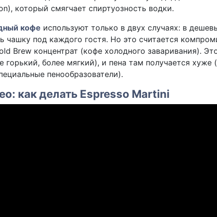
tion), который смягчает спиртуозность водки.
дный кофе
используют только в двух случаях: в дешев
ь чашку под каждого гостя. Но это считается компроми
old Brew концентрат (кофе холодного заваривания). Это
е горький, более мягкий), и пена там получается хуже
пециальные пенообразователи).
ео: как делать Espresso Martini