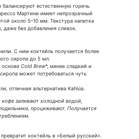
р балансируют естественную горечь
спрессо Мартини имеет непрозрачный
той около 5–10 мм. Текстура напитка
, даже без добавления сливок.
нили. С ним коктейль получается более
ого сиропа до 5 мл.
а основе
Cold Brew
*, менее сладкий и
 сиропа может потребоваться чуть
и, отличная альтернатива Kahlúa.
й кофе заливают холодной водой,
олодильнике, процеживают. Получается
треблением.
 превратит коктейль в «Белый русский».