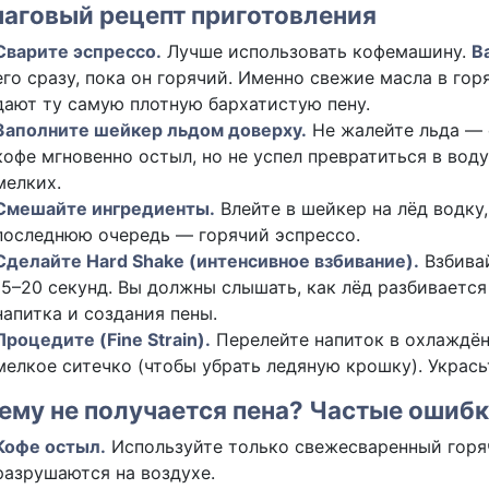
аговый рецепт приготовления
Сварите эспрессо.
Лучше использовать кофемашину.
В
его сразу, пока он горячий. Именно свежие масла в го
дают ту самую плотную бархатистую пену.
Заполните шейкер льдом доверху.
Не жалейте льда — 
кофе мгновенно остыл, но не успел превратиться в вод
мелких.
Смешайте ингредиенты.
Влейте в шейкер на лёд водку
последнюю очередь — горячий эспрессо.
Сделайте Hard Shake (интенсивное взбивание).
Взбивай
15–20 секунд. Вы должны слышать, как лёд разбивается
напитка и создания пены.
Процедите (Fine Strain).
Перелейте напиток в охлаждён
мелкое ситечко (чтобы убрать ледяную крошку). Украс
ему не получается пена? Частые ошиб
Кофе остыл.
Используйте только свежесваренный горяч
разрушаются на воздухе.