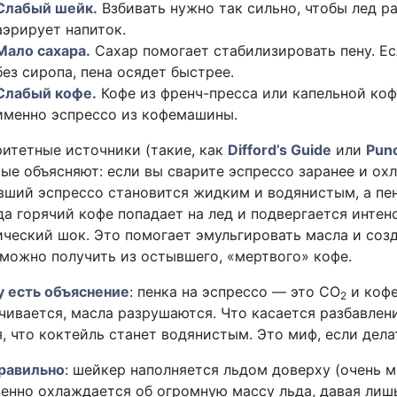
Слабый шейк.
Взбивать нужно так сильно, чтобы лед р
аэрирует напиток.
Мало сахара.
Сахар помогает стабилизировать пену. Есл
без сиропа, пена осядет быстрее.
Слабый кофе.
Кофе из френч-пресса или капельной ко
именно эспрессо из кофемашины.
итетные источники (такие, как
Difford’s Guide
или
Pun
ые объясняют: если вы сварите эспрессо заранее и охл
ший эспрессо становится жидким и водянистым, а пен
да горячий кофе попадает на лед и подвергается инте
ческий шок. Это помогает эмульгировать масла и созд
можно получить из остывшего, «мертвого» кофе.
 есть объяснение
: пенка на эспрессо — это CO
и кофе
2
чивается, масла разрушаются. Что касается разбавлени
, что коктейль станет водянистым. Это миф, если дела
равильно
: шейкер наполняется льдом доверху (очень мн
енно охлаждается об огромную массу льда, давая ли