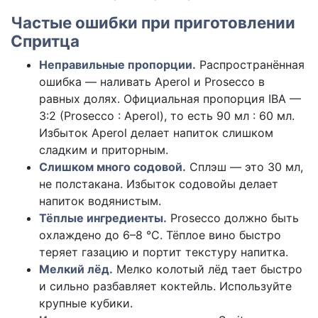
Частые ошибки при приготовлении
Спритца
Неправильные пропорции.
Распространённая
ошибка — наливать Aperol и Prosecco в
равных долях. Официальная пропорция IBA —
3:2 (Prosecco : Aperol), то есть 90 мл : 60 мл.
Избыток Aperol делает напиток слишком
сладким и приторным.
Слишком много содовой.
Сплэш — это 30 мл,
не полстакана. Избыток содовойы делает
напиток водянистым.
Тёплые ингредиенты.
Prosecco должно быть
охлаждено до 6–8 °C. Тёплое вино быстро
теряет газацию и портит текстуру напитка.
Мелкий лёд.
Мелко колотый лёд тает быстро
и сильно разбавляет коктейль. Используйте
крупные кубики.