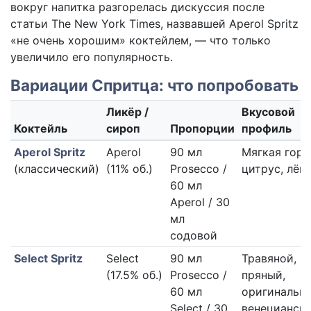
вокруг напитка разгорелась дискуссия после
статьи The New York Times, назвавшей Aperol Spritz
«не очень хорошим» коктейлем, — что только
увеличило его популярность.
Вариации Спритца: что попробовать
Ликёр /
Вкусовой
Коктейль
сироп
Пропорции
профиль
Aperol Spritz
Aperol
90 мл
Мягкая горе
(классический)
(11% об.)
Prosecco /
цитрус, лёг
60 мл
Aperol / 30
мл
содовой
Select Spritz
Select
90 мл
Травяной,
(17.5% об.)
Prosecco /
пряный,
60 мл
оригинальн
Select / 30
венецианск