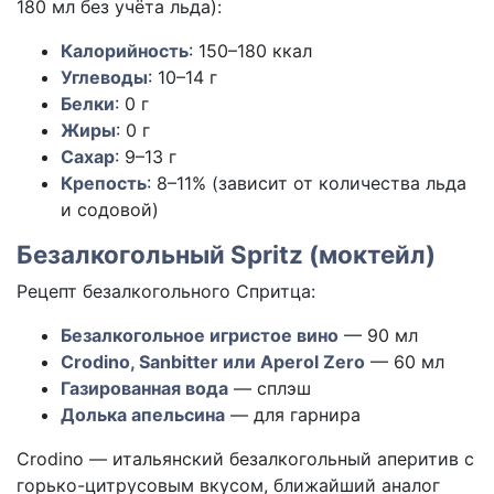
180 мл без учёта льда):
Калорийность
:
150–180
ккал
Углеводы
:
10–14
г
Белки
:
0
г
Жиры
:
0
г
Сахар
:
9–13
г
Крепость
: 8–11% (зависит от количества льда
и содовой)
Безалкогольный Spritz (моктейл)
Рецепт безалкогольного Спритца:
Безалкогольное игристое вино
— 90 мл
Crodino, Sanbitter или Aperol Zero
— 60 мл
Газированная вода
— сплэш
Долька апельсина
— для гарнира
Crodino — итальянский безалкогольный аперитив с
горько-цитрусовым вкусом, ближайший аналог