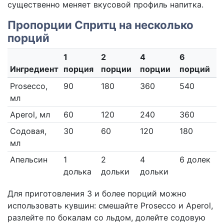
существенно меняет вкусовой профиль напитка.
Пропорции Спритц на несколько
порций
1
2
4
6
Ингредиент
порция
порции
порции
порций
Prosecco,
90
180
360
540
мл
Aperol, мл
60
120
240
360
Содовая,
30
60
120
180
мл
Апельсин
1
2
4
6 долек
долька
дольки
дольки
Для приготовления 3 и более порций можно
использовать кувшин: смешайте Prosecco и Aperol,
разлейте по бокалам со льдом, долейте содовую