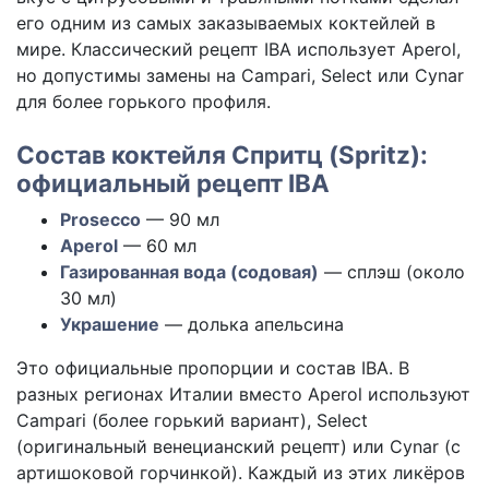
его одним из самых заказываемых коктейлей в
мире. Классический рецепт IBA использует Aperol,
но допустимы замены на Campari, Select или Cynar
для более горького профиля.
Состав коктейля Спритц (Spritz):
официальный рецепт IBA
Prosecco
— 90 мл
Aperol
— 60 мл
Газированная вода (содовая)
— сплэш (около
30 мл)
Украшение
— долька апельсина
Это официальные пропорции и состав IBA. В
разных регионах Италии вместо Aperol используют
Campari (более горький вариант), Select
(оригинальный венецианский рецепт) или Cynar (с
артишоковой горчинкой). Каждый из этих ликёров