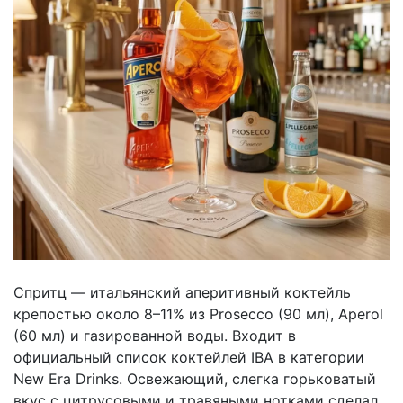
Спритц — итальянский аперитивный коктейль
крепостью около 8–11% из Prosecco (90 мл), Aperol
(60 мл) и газированной воды. Входит в
официальный список коктейлей IBA в категории
New Era Drinks. Освежающий, слегка горьковатый
вкус с цитрусовыми и травяными нотками сделал