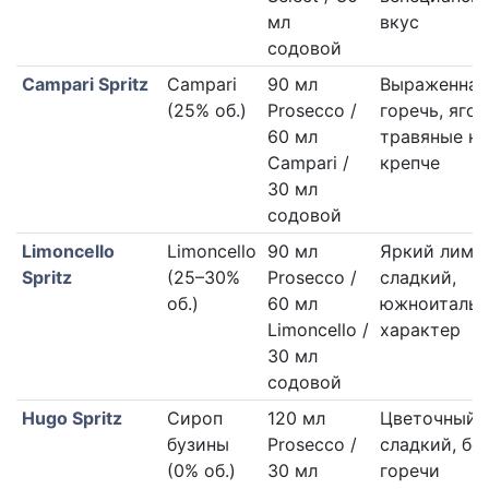
мл
вкус
содовой
Campari Spritz
Campari
90 мл
Выраженная
(25% об.)
Prosecco /
горечь, яго
60 мл
травяные но
Campari /
крепче
30 мл
содовой
Limoncello
Limoncello
90 мл
Яркий лимо
Spritz
(25–30%
Prosecco /
сладкий,
об.)
60 мл
южноиталья
Limoncello /
характер
30 мл
содовой
Hugo Spritz
Сироп
120 мл
Цветочный,
бузины
Prosecco /
сладкий, бе
(0% об.)
30 мл
горечи