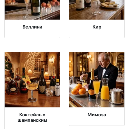
Беллини
Кир
Коктейль с
Мимоза
шампанским