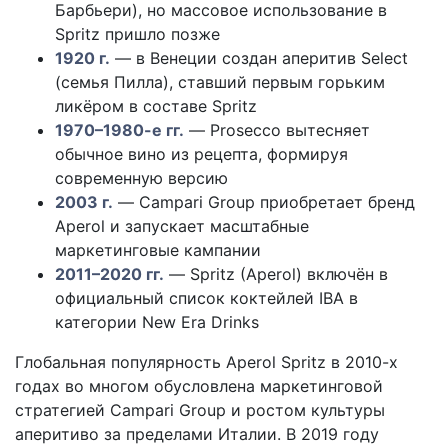
Барбьери), но массовое использование в
Spritz пришло позже
1920 г.
— в Венеции создан аперитив Select
(семья Пилла), ставший первым горьким
ликёром в составе Spritz
1970–1980-е гг.
— Prosecco вытесняет
обычное вино из рецепта, формируя
современную версию
2003 г.
— Campari Group приобретает бренд
Aperol и запускает масштабные
маркетинговые кампании
2011–2020 гг.
— Spritz (Aperol) включён в
официальный список коктейлей IBA в
категории New Era Drinks
Глобальная популярность Aperol Spritz в 2010-х
годах во многом обусловлена маркетинговой
стратегией Campari Group и ростом культуры
аперитиво за пределами Италии. В 2019 году