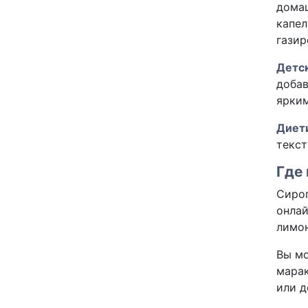
домаш
капел
газир
Детс
добав
ярким
Диет
текст
Где 
Сироп
онлай
лимон
Вы мо
марак
или д