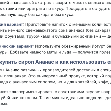
ний ананасовый экстракт: сварите мякоть свежего ана
ь стевии или эритрита по вкусу. Процедите и остудит
ованную воду без сахара и без вкуса.
кий вариант
: Приготовьте напиток с меньшим количест
ить немного свежевыжатого сока ананаса (без сахара) 
и фруктами, трубочками и бумажными зонтиками — де
ический вариант
: Используйте обезжиренный йогурт бе
уры. Добавьте немного мяты и льда — получится пол
купить сироп Ананас и как использовать е
ы Ананас различных производителей доступны в специ
н-площадках. Это универсальный продукт, который по
ада с ананасовым сиропом, но и для коктейлей, кофе, 
жете экспериментировать с сочетаниями вкусов: напр
уйей или кокосом. Такие миксы идеально подходят дл
ома.