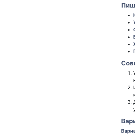
Пищ
Сов
Вари
Вариа