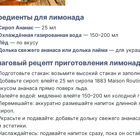
редиенты для лимонада
Сироп Ананас
— 25 мл
Охлаждённая газированная вода
— 150–200 мл
Лёд
— по вкусу
Долька свежего ананаса или долька лайма
— для украш
аговый рецепт приготовления лимона
Подготовьте стакан: возьмите высокий стакан и заполн
Добавьте сироп: влейте 25 мл сиропа 1883 Maison Routin
вкусом ананаса прямо поверх льда.
Залейте водой: медленно влейте 150–200 мл холодной 
Перемешайте: аккуратно размешайте напиток длинной 
сироп.
Украсьте и подавайте: добавьте дольку свежего ананас
и эстетики.
Наслаждайтесь: подавайте напиток сразу, пока он ост