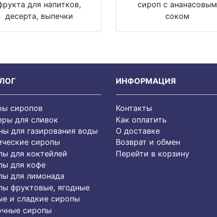
фрукта для напитков,
сироп с ананасовы
десерта, выпечки
соком
ЛОГ
ИНФОРМАЦИЯ
ры сиропов
Контакты
еры для сливок
Как оплатить
ы для газирования воды
О доставке
ические сиропы
Возврат и обмен
пы для коктейлей
Перейти в корзину
пы для кофе
пы для лимонада
пы фруктовые, ягодные
е и сладкие сиропы
очные сиропы