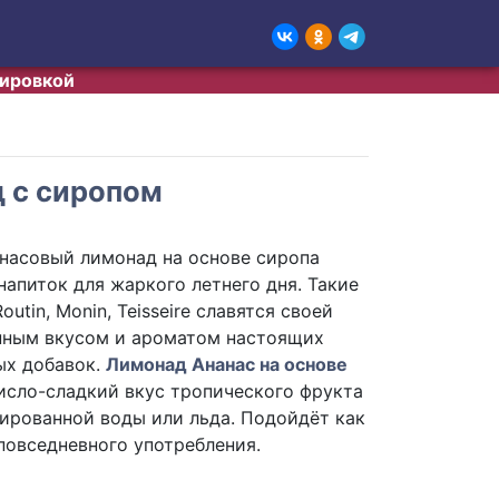
тировкой
д с сиропом
насовый лимонад на основе сиропа
апиток для жаркого летнего дня. Такие
outin, Monin, Teisseire славятся своей
нным вкусом и ароматом настоящих
ых добавок.
Лимонад Ананас на основе
исло-сладкий вкус тропического фрукта
ированной воды или льда. Подойдёт как
 повседневного употребления.