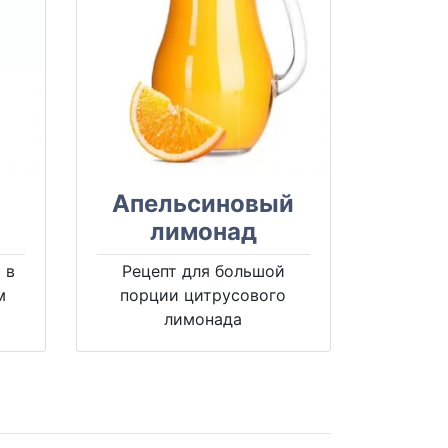
Апельсиновый
лимонад
 в
Рецепт для большой
м
порции цитрусового
лимонада