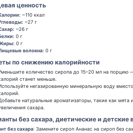
евая ценность
Калории:
~110 ккал
Углеводы:
~27 г
Сахар:
~26 г
Белки:
0 г
Жиры:
0 г
Пищевые волокна:
0 г
еты по снижению калорийности
Уменьшите количество сиропа до 15–20 мл на порцию —
калорий станет меньше.
Используйте негазированную минеральную воду вместо
калорий.
Добавьте натуральные ароматизаторы, такие как мята и
увеличения сахара.
анты без сахара, диетические и детские 
нт без сахара
: Замените сироп Ананас на сироп без са