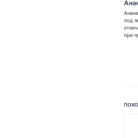
Ана
Анана
под л
отлич
при п
ПОХО