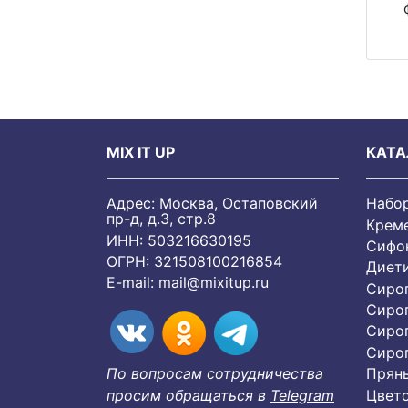
MIX IT UP
КАТА
Адрес: Москва, Остаповский
Набо
пр-д, д.3, стр.8
Крем
ИНН: 503216630195
Сифон
ОГРН: 321508100216854
Диет
E-mail:
mail@mixitup.ru
Сиро
Сиро
Сиро
Cиро
Пряны
По вопросам сотрудничества
Цвет
просим обращаться в
Telegram