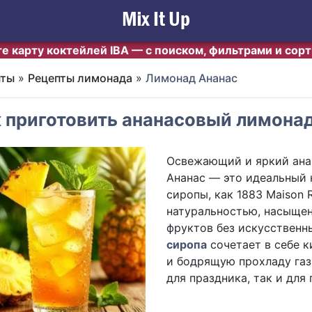
е карту коктейлей IBA — с поиском, фильтрами и сор
пты
»
Рецепты лимонада
»
Лимонад Ананас
 приготовить ананасовый лимона
Освежающий и яркий ана
Ананас — это идеальный н
сиропы, как 1883 Maison R
натуральностью, насыще
фруктов без искусственн
сиропа
сочетает в себе к
и бодрящую прохладу газ
для праздника, так и для