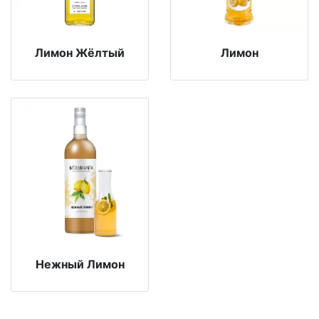
Лимон Жёлтый
Лимон
Нежный Лимон