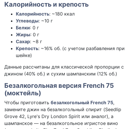
Калорийность и крепость
Калорийность
:
~180 ккал
Углеводы
:
~10 г
Белки
:
0 г
Жиры
:
0 г
Сахар
:
~8 г
Крепость
: ~16% об. (с учетом разбавления при
шейке)
Данные рассчитаны для классической пропорции с
джином (40% об.) и сухим шампанским (12% об.)
Безалкогольная версия French 75
(моктейль)
Чтобы приготовить
безалкогольный French 75
,
замените джин на безалкогольный спирит (Seedlip
Grove 42, Lyre's Dry London Spirit или аналог), а
шампанское — на безалкогольное игристое вино