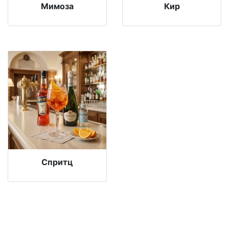
Мимоза
Кир
Спритц