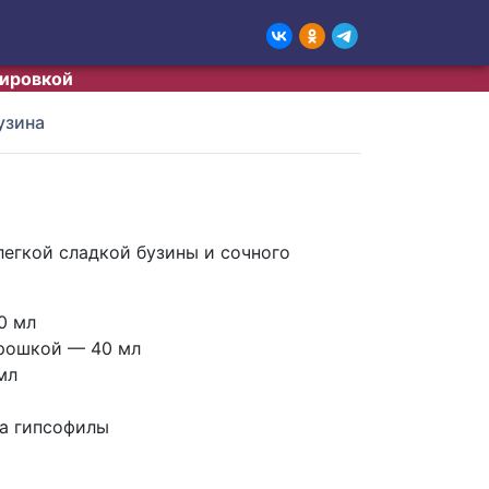
тировкой
узина
легкой сладкой бузины и сочного
0 мл
рошкой — 40 мл
мл
а гипсофилы