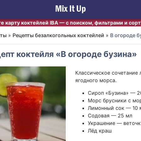
е карту коктейлей IBA — с поиском, фильтрами и сор
пты
»
Рецепты безалкогольных коктейлей
»
В огороде б
епт коктейля «В огороде бузина»
Классическое сочетание 
ягодного морса.
Сироп «Бузина» — 2
Морс брусники с мо
Лимонный сок — 10 
Содовая — 25 мл
Украшение — веточк
Лёд краш