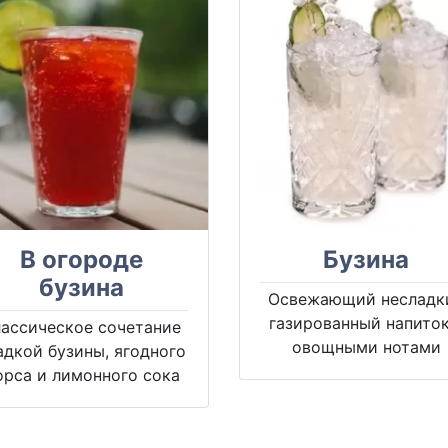
В огороде
Бузина
бузина
Освежающий несладк
газированный напиток
лассическое сочетание
овощными нотами
адкой бузины, ягодного
орса и лимонного сока