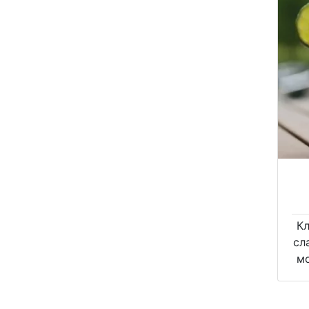
К
сл
м