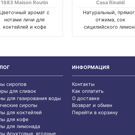
1883 Maison Routin
Casa Rinaldi
Цветочный аромат с
Натуральный, прямо
нотами личи для
отжима, сок
коктейлей и кофе
сицилийского лимон
ЛОГ
ИНФОРМАЦИЯ
ры сиропов
Контакты
еры для сливок
Как оплатить
ы для газирования воды
О доставке
ические сиропы
Возврат и обмен
пы для коктейлей
Перейти в корзину
пы для кофе
пы для лимонада
пы фруктовые, ягодные