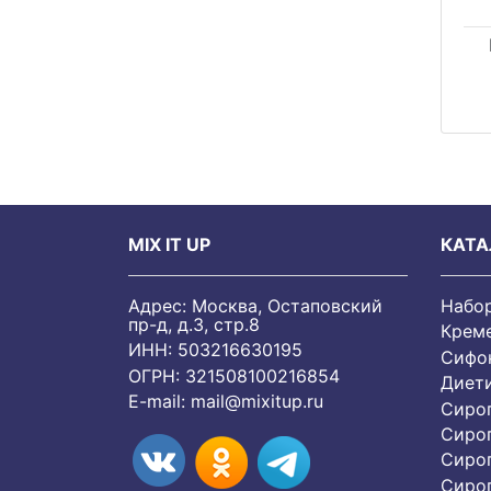
MIX IT UP
КАТА
Адрес: Москва, Остаповский
Набо
пр-д, д.3, стр.8
Крем
ИНН: 503216630195
Сифон
ОГРН: 321508100216854
Диет
E-mail:
mail@mixitup.ru
Сиро
Сиро
Сиро
Cиро