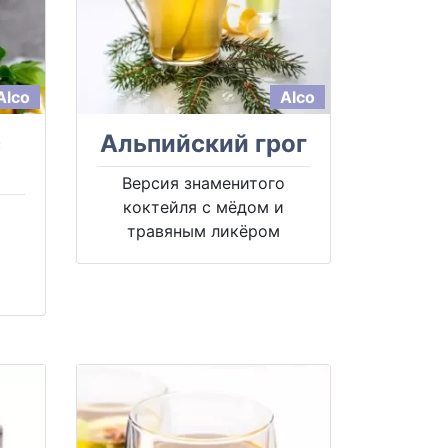
Alco
Alco
с
Альпийский грог
Версия знаменитого
коктейля с мёдом и
травяным ликёром