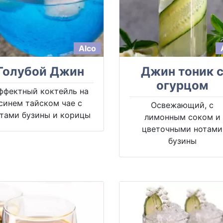
Alco
Голубой Джин
Джин тоник 
огурцом
ффектный коктейль на
синем тайском чае с
Освежающий, с
тами бузины и корицы
лимонным соком и
цветочными нотами
бузины