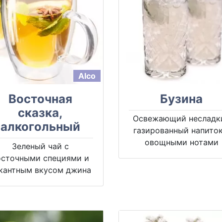
Alco
Восточная
Бузина
сказка,
Освежающий несладк
алкогольный
газированный напиток
овощными нотами
Зеленый чай с
осточными специями и
кантным вкусом джина