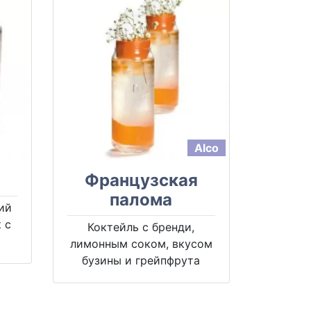
Alco
Французская
палома
ий
 с
Коктейль с бренди,
лимонным соком, вкусом
бузины и грейпфрута